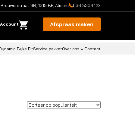
Brouwerstraat 8B, 1315 BP, Almere
036 5304422
Afspraak maken
Account
Dynamic Byke Fit
Service pakket
Over ons
Contact