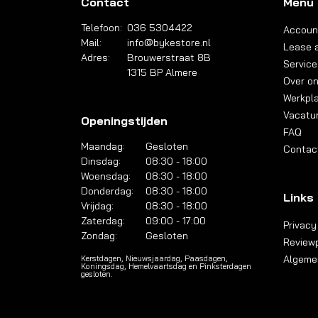
Contact
Menu
Telefoon:
036 5304422
Accoun
Mail:
info@bykestore.nl
Lease a
Adres:
Brouwerstraat 8B
Service
1315 BP Almere
Over o
Werkpl
Vacatu
Openingstijden
FAQ
Maandag:
Gesloten
Contac
Dinsdag:
08:30 - 18:00
Woensdag:
08:30 - 18:00
Donderdag:
08:30 - 18:00
Links
Vrijdag:
08:30 - 18:00
Zaterdag:
09:00 - 17:00
Privacy
Zondag:
Gesloten
Reviewp
Algeme
Kerstdagen, Nieuwsjaardag, Paasdagen,
Koningsdag, Hemelvaartsdag en Pinksterdagen
gesloten.