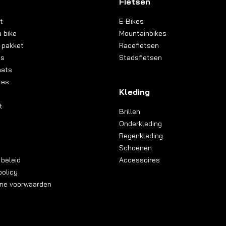
Fietsen
t
E-Bikes
 bike
Mountainbikes
 pakket
Racefietsen
ns
Stadsfietsen
aats
res
Kleding
t
Brillen
Onderkleding
Regenkleding
Schoenen
 beleid
Accessoires
olicy
ne voorwaarden