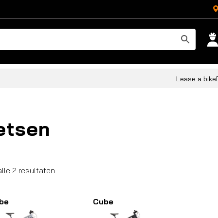
Lease a bike
etsen
Gesorteerd
alle 2 resultaten
op
populariteit
be
Cube