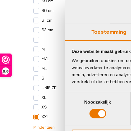
59 cm
60 cm
61 cm
62 cm
Toestemming
L
M
Deze website maakt gebruik
M/L
We gebruiken cookies om cont
websiteverkeer te analyseren
ML
8,8
media, adverteren en analys
S
verstrekt of die ze hebben v
UNISIZE
Toestemmingsselectie
XL
Noodzakelijk
XS
XXL
Minder zien