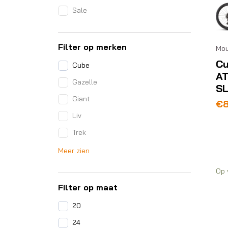
Sale
Filter op merken
Mou
C
Cube
A
Gazelle
SL
Giant
€
Liv
Trek
Meer zien
Op 
Filter op maat
20
24