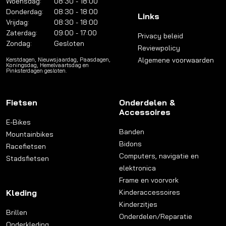
Woensdag:
08:30 - 18:00
Donderdag:
08:30 - 18:00
Links
Vrijdag:
08:30 - 18:00
Zaterdag:
09:00 - 17:00
Privacy beleid
Zondag:
Gesloten
Reviewpolicy
Algemene voorwaarden
Kerstdagen, Nieuwsjaardag, Paasdagen,
Koningsdag, Hemelvaartsdag en
Pinksterdagen gesloten.
Fietsen
Onderdelen &
Accessoires
E-Bikes
Banden
Mountainbikes
Bidons
Racefietsen
Computers, navigatie en
Stadsfietsen
elektronica
Frame en voorvork
Kleding
Kinderaccessoires
Kinderzitjes
Brillen
Onderdelen/Reparatie
Onderkleding