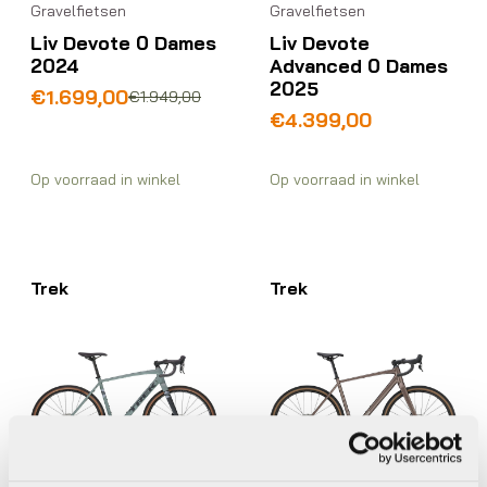
Gravelfietsen
Gravelfietsen
Liv Devote
Liv Devote 0 Dames
Advanced 0 Dames
2024
2025
Oorspronkelijke
Huidige
€
1.699,00
€
1.949,00
prijs
prijs
€
4.399,00
was:
is:
€1.949,00.
€1.699,00.
Op voorraad in winkel
Op voorraad in winkel
Trek
Trek