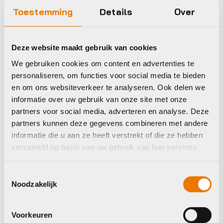
Gravelfietsen
Gravelfietsen
Toestemming
Details
Over
Trek Checkpoint
Trek Checkpoint
ALR 5 Gen 2 2025
ALR 5 Gen 3 2026
Oorspronkelijke
Huidige
€
2.299,00
€
1.999,00
€
2.499,00
Deze website maakt gebruik van cookies
prijs
prijs
We gebruiken cookies om content en advertenties te
was:
is:
€2.499,00.
€2.299,00.
personaliseren, om functies voor social media te bieden
Op voorraad in winkel
Op voorraad in winkel
en om ons websiteverkeer te analyseren. Ook delen we
informatie over uw gebruik van onze site met onze
partners voor social media, adverteren en analyse. Deze
partners kunnen deze gegevens combineren met andere
Trek
Trek
informatie die u aan ze heeft verstrekt of die ze hebben
verzameld op basis van uw gebruik van hun services.
Toestemmingsselectie
Noodzakelijk
Voorkeuren