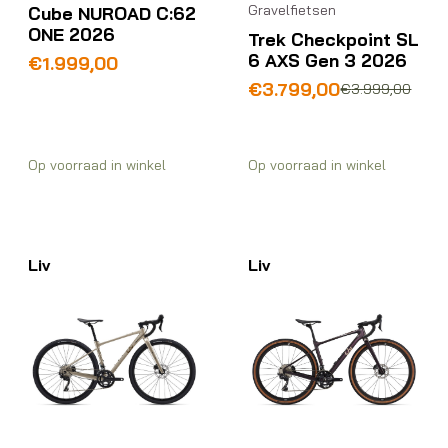
Gravelfietsen
Cube NUROAD C:62
ONE 2026
Trek Checkpoint SL
6 AXS Gen 3 2026
€
1.999,00
Oorspronkelijke
Huidige
€
3.799,00
€
3.999,00
prijs
prijs
was:
is:
€3.999,00.
€3.799,00.
Op voorraad in winkel
Op voorraad in winkel
Liv
Liv