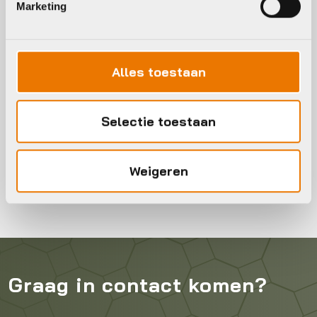
Marketing
Kinderfiets kopen
Alles toestaan
Op zoek naar een kinderfiets? Bekijk ons assortiment
meisjesfietsen en jongensfietsen online of kom langs in de
winkel. Alle kinderfietsen worden rijklaar geleverd, inclusief
Selectie toestaan
ons servicepakket.
Moeite met het kiezen van de juiste maat? Neem contact
Weigeren
met ons op en wij helpen je verder!
Graag in contact komen?