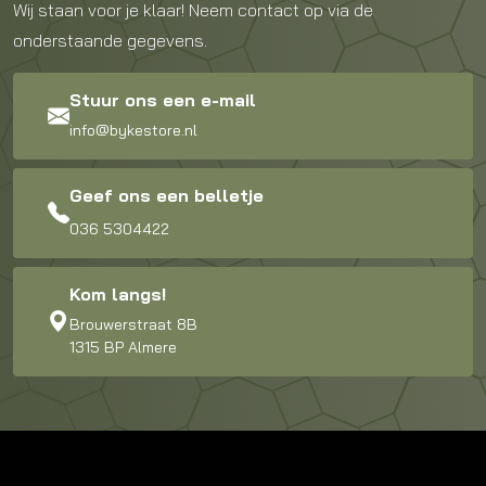
Wij staan voor je klaar! Neem contact op via de
onderstaande gegevens.
Stuur ons een e-mail
info@bykestore.nl
Geef ons een belletje
036 5304422
Kom langs!
Brouwerstraat 8B
1315 BP Almere