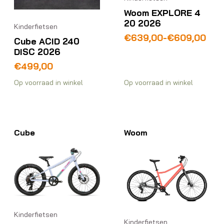
Woom EXPLORE 4
20 2026
Kinderfietsen
Prijsklasse:
€
639,00
-
€
609,00
Cube ACID 240
€609,00
DISC 2026
tot
€
499,00
€639,00
Op voorraad in winkel
Op voorraad in winkel
Cube
Woom
Kinderfietsen
Kinderfietsen