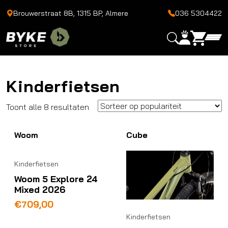
Brouwerstraat 8B, 1315 BP, Almere
036 5304422
Kinderfietsen
Gesorteerd
Toont alle 8 resultaten
op
Woom
populariteit
Cube
Kinderfietsen
Woom 5 Explore 24
Mixed 2026
€
709,00
Kinderfietsen