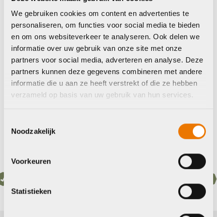
Woom EXPLORE 4
Woom Explore 5
We gebruiken cookies om content en advertenties te
20 Mixed 2026
2025
personaliseren, om functies voor social media te bieden
€
639,00
€
689,00
en om ons websiteverkeer te analyseren. Ook delen we
informatie over uw gebruik van onze site met onze
partners voor social media, adverteren en analyse. Deze
partners kunnen deze gegevens combineren met andere
Op voorraad in winkel
Op voorraad in winkel
informatie die u aan ze heeft verstrekt of die ze hebben
verzameld op basis van uw gebruik van hun services.
Toestemmingsselectie
Noodzakelijk
Voorkeuren
gen werkplaats met gecertificeerd personeel
Bezo
Statistieken