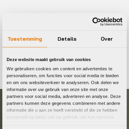
Mountainbike kopen
Op zoek naar de perfecte mountainbike? Wij bieden een
ruim assortiment van verschillende type MTB’s: hardtail,
Toestemming
Details
Over
Fully, 29er, Elektrische MTB.
Tevens krijgt u bij aankoop van een nieuwe fiets een
Deze website maakt gebruik van cookies
GRATIS Servicepakket.
We gebruiken cookies om content en advertenties te
personaliseren, om functies voor social media te bieden
en om ons websiteverkeer te analyseren. Ook delen we
informatie over uw gebruik van onze site met onze
partners voor social media, adverteren en analyse. Deze
partners kunnen deze gegevens combineren met andere
Graag in contact komen?
informatie die u aan ze heeft verstrekt of die ze hebben
verzameld op basis van uw gebruik van hun services.
Wij staan voor je klaar! Neem contact op via de