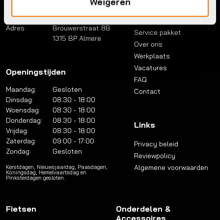
Weigeren
Telefoon:
036 5304422
Account
Mail:
info@bykestore.nl
Lease a bike
Adres:
Brouwerstraat 8B
Service pakket
1315 BP Almere
Over ons
Werkplaats
Vacatures
Openingstijden
FAQ
Maandag:
Gesloten
Contact
Dinsdag:
08:30 - 18:00
Woensdag:
08:30 - 18:00
Donderdag:
08:30 - 18:00
Links
Vrijdag:
08:30 - 18:00
Zaterdag:
09:00 - 17:00
Privacy beleid
Zondag:
Gesloten
Reviewpolicy
Algemene voorwaarden
Kerstdagen, Nieuwsjaardag, Paasdagen,
Koningsdag, Hemelvaartsdag en
Pinksterdagen gesloten.
Fietsen
Onderdelen &
Accessoires