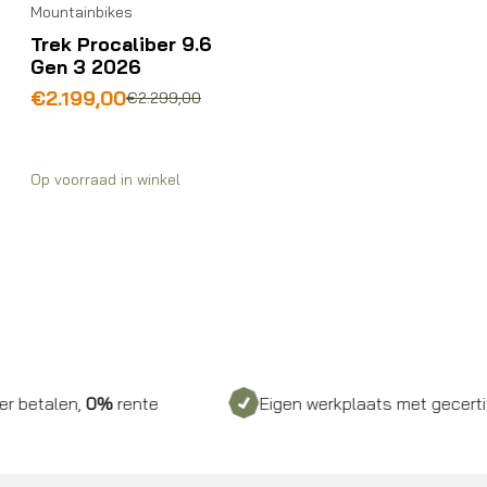
Mountainbikes
Trek Procaliber 9.6
Gen 3 2026
Oorspronkelijke
Huidige
€
2.199,00
€
2.299,00
prijs
prijs
was:
is:
€2.299,00.
€2.199,00.
Op voorraad in winkel
betalen,
0%
rente
Eigen werkplaats met gecertific