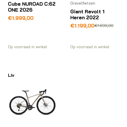
Gravelfietsen
Cube NUROAD C:62
ONE 2026
Giant Revolt 1
Heren 2022
€
1.999,00
Oorspronkelijke
Huidige
€
1.199,00
€
1.699,00
prijs
prijs
was:
is:
€1.699,00.
€1.199,00.
Op voorraad in winkel
Op voorraad in winkel
Liv