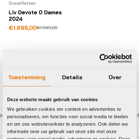
Gravelfietsen
Liv Devote 0 Dames
2024
Oorspronkelijke
Huidige
€
1.699,00
€
1.949,00
prijs
prijs
was:
is:
€1.949,00.
€1.699,00.
Op voorraad in winkel
Toestemming
Details
Over
Deze website maakt gebruik van cookies
We gebruiken cookies om content en advertenties te
betalen,
0%
rente
Eigen werkplaats met gecertific
personaliseren, om functies voor social media te bieden
en om ons websiteverkeer te analyseren. Ook delen we
informatie over uw gebruik van onze site met onze
partners voor social media, adverteren en analyse. Deze