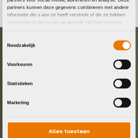
partners kunnen deze gegevens combineren met andere
informatie die u aan ze heeft verstrekt of die ze hebben
verzameld op basis van uw gebruik van hun services.
Toestemmingsselectie
Graag in contact komen?
Noodzakelijk
Wij staan voor je klaar! Neem contact op via de
Voorkeuren
onderstaande gegevens.
Statistieken
Stuur ons een e-mail
info@bykestore.nl
Marketing
Geef ons een belletje
036 5304422
Alles toestaan