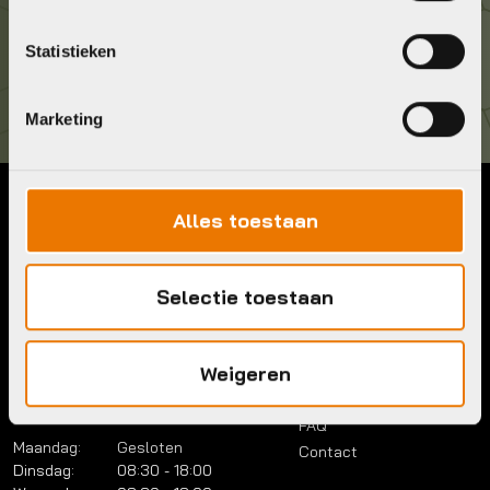
Kom langs!
Statistieken
Brouwerstraat 8B
1315 BP Almere
Marketing
Alles toestaan
Contact
Menu
Telefoon:
036 5304422
Account
Mail:
info@bykestore.nl
Selectie toestaan
Lease a bike
Adres:
Brouwerstraat 8B
Service pakket
1315 BP Almere
Over ons
Weigeren
Werkplaats
Vacatures
Openingstijden
FAQ
Maandag:
Gesloten
Contact
Dinsdag:
08:30 - 18:00