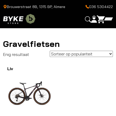
Brouwerstraat 8B, 1315 BP, Almere
036 5304422
Gravelfietsen
Enig resultaat
Liv