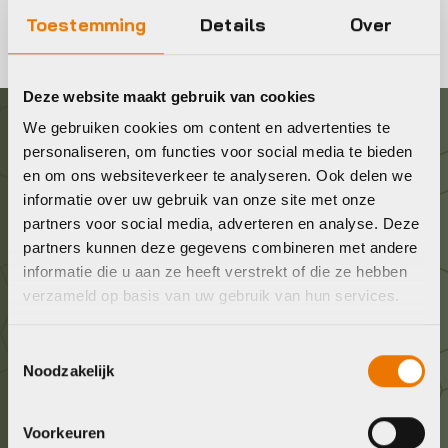
Toestemming
Details
Over
Deze website maakt gebruik van cookies
We gebruiken cookies om content en advertenties te
Graag in contact komen?
personaliseren, om functies voor social media te bieden
en om ons websiteverkeer te analyseren. Ook delen we
informatie over uw gebruik van onze site met onze
Wij staan voor je klaar! Neem contact op via de
partners voor social media, adverteren en analyse. Deze
onderstaande gegevens.
partners kunnen deze gegevens combineren met andere
informatie die u aan ze heeft verstrekt of die ze hebben
Stuur ons een e-mail
verzameld op basis van uw gebruik van hun services.
info@bykestore.nl
Toestemmingsselectie
Noodzakelijk
Geef ons een belletje
036 5304422
Voorkeuren