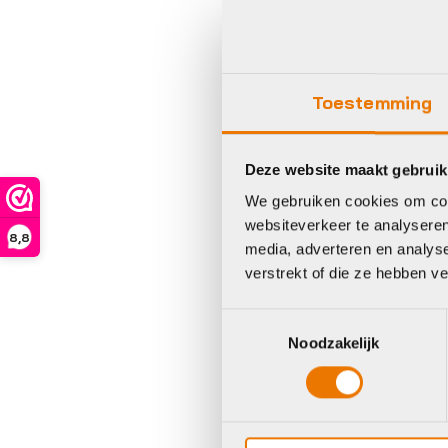
Gi
Toestemming
Deze website maakt gebruik
We gebruiken cookies om cont
websiteverkeer te analyseren
Gra
8,8
media, adverteren en analys
Gi
verstrekt of die ze hebben v
Ad
Pr
Toestemmingsselectie
2
Noodzakelijk
Oo
Hu
€
5
pri
pri
wa
is:
€6
€5