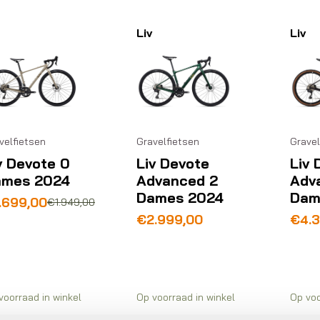
Liv
Liv
Gravelfietsen
Gravel
velfietsen
Liv Devote
Liv 
v Devote 0
Advanced 2
Adv
ames 2024
Dames 2024
Dam
rspronkelijke
idige
.699,00
€
1.949,00
js
js
€
2.999,00
€
4.
s:
.949,00.
.699,00.
voorraad in winkel
Op voorraad in winkel
Op voo