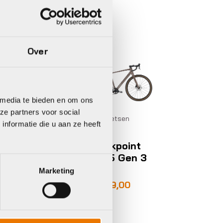
Trek
Over
 media te bieden en om ons
ze partners voor social
fietsen
Gravelfietsen
nformatie die u aan ze heeft
k
Trek
ckpoint
Checkpoint
 5 Gen 2
ALR 5 Gen 3
5
2026
Marketing
pronkelijke
ige
299,00
€
1.999,00
€
2.499,00
99,00.
99,00.