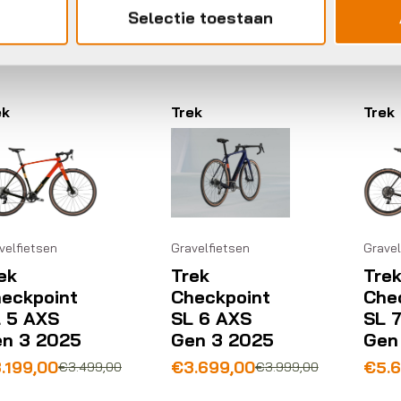
voorraad in winkel
Op voorraad in winkel
Op voo
Selectie toestaan
ek
Trek
Trek
velfietsen
Gravelfietsen
Gravel
ek
Trek
Tre
eckpoint
Checkpoint
Che
 5 AXS
SL 6 AXS
SL 
n 3 2025
Gen 3 2025
Gen
rspronkelijke
idige
Oorspronkelijke
Huidige
Oors
Huid
.199,00
€
3.699,00
€
5.
€
3.499,00
€
3.999,00
js
js
prijs
prijs
prijs
prijs