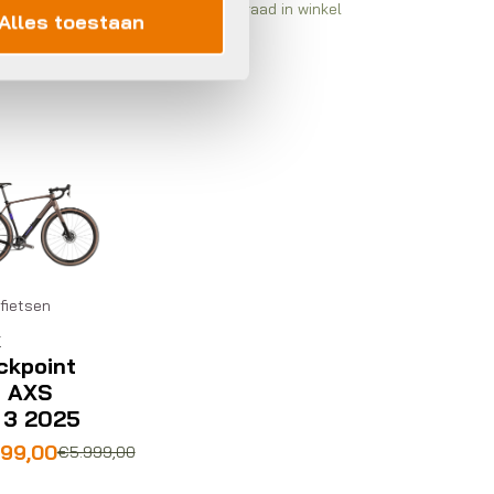
rraad in winkel
Op voorraad in winkel
Alles toestaan
fietsen
k
ckpoint
7 AXS
 3 2025
pronkelijke
ige
699,00
€
5.999,00