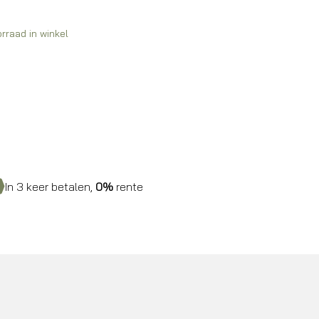
99,00.
99,00.
rraad in winkel
In 3 keer betalen,
0%
rente