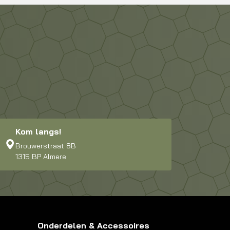
Kom langs!
Brouwerstraat 8B
1315 BP Almere
Onderdelen & Accessoires