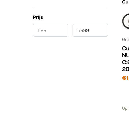
Cu
Prijs
Gra
C
N
C:
2
€
1
Op 