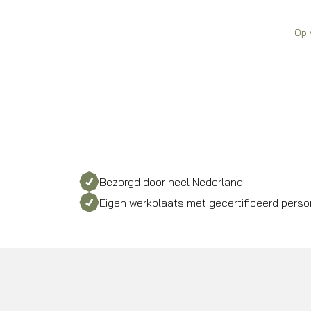
wa
is:
€3
€3
Op 
Bezorgd door heel Nederland
Eigen werkplaats met gecertificeerd perso