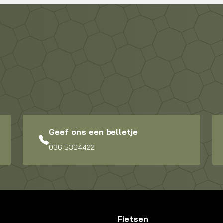
Geef ons een belletje
036 5304422
Fietsen