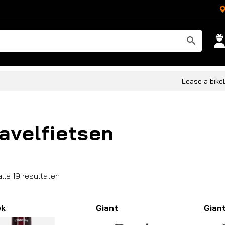
Lease a bike
avelfietsen
Gesorteerd
lle 19 resultaten
op
populariteit
ek
Giant
Gian