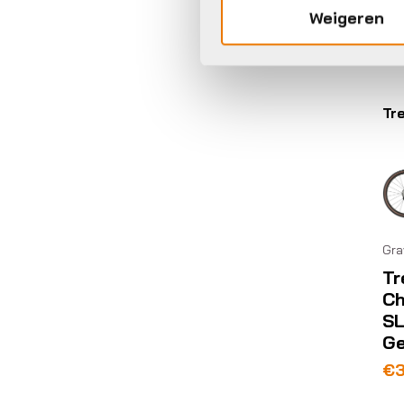
Op 
Weigeren
Tr
Gra
Tr
Ch
SL
Ge
Oo
Hu
€
3
pri
pri