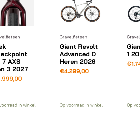
Gravelfietsen
Gravel
velfietsen
Giant Revolt
Gian
ek
Advanced 0
1 2
eckpoint
Heren 2026
 7 AXS
€
1.7
n 3 2027
€
4.299,00
.999,00
voorraad in winkel
Op voorraad in winkel
Op voo