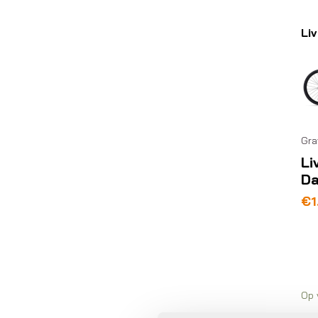
Liv
Gra
Li
D
Oo
Hu
€
1
pri
pri
wa
is:
€1
€1
Op 