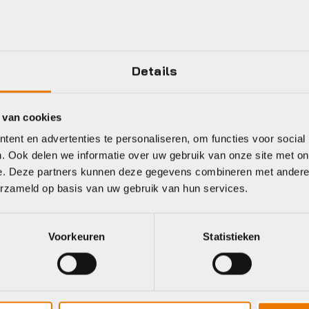
ant
Giant
Trek
Details
 van cookies
ent en advertenties te personaliseren, om functies voor social
. Ook delen we informatie over uw gebruik van onze site met on
velfietsen
Gravelfietsen
Gravel
e. Deze partners kunnen deze gegevens combineren met andere i
ant Revolt
Giant Revolt
Tre
erzameld op basis van uw gebruik van hun services.
vanced
Advanced 2
Che
o 0 Heren
Heren 2025
ALR
025
202
Voorkeuren
Statistieken
Oorspronkelijke
Huidige
€
2.399,00
€
2.999,00
prijs
prijs
rspronkelijke
idige
Oors
Huid
.299,00
€
2.
€
6.699,00
was:
is:
js
js
prijs
prijs
€2.999,00.
€2.399,00.
s:
was:
is:
.699,00.
.299,00.
€2.4
€2.2