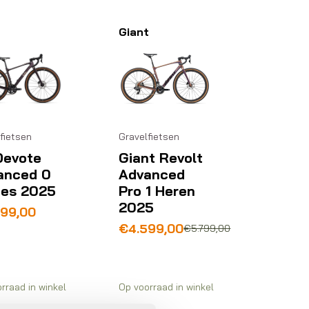
Giant
fietsen
Gravelfietsen
Devote
Giant Revolt
anced 0
Advanced
es 2025
Pro 1 Heren
2025
399,00
Oorspronkelijke
Huidige
€
4.599,00
€
5.799,00
prijs
prijs
was:
is:
€5.799,00.
€4.599,00.
rraad in winkel
Op voorraad in winkel