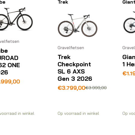
be
Trek
Gian
velfietsen
Gravelfietsen
Gravel
ube
Trek
Gian
UROAD
Checkpoint
1 H
62 ONE
SL 6 AXS
026
Oors
Huid
€
1.1
Gen 3 2026
prijs
prijs
.999,00
was:
is:
Oorspronkelijke
Huidige
€
3.799,00
€
3.999,00
€1.6
€1.1
prijs
prijs
was:
is:
€3.999,00.
€3.799,00.
voorraad in winkel
Op voorraad in winkel
Op voo