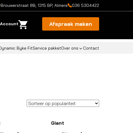
Brouwerstraat 8B, 1315 BP, Almere
036 5304422
Afspraak maken
Account
Dynamic Byke Fit
Service pakket
Over ons
Contact
t
Giant