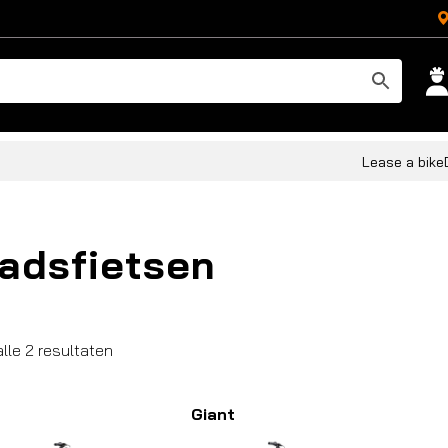
Lease a bike
adsfietsen
Gesorteerd
alle 2 resultaten
op
populariteit
Giant