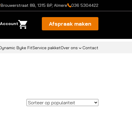
Brouwerstraat 8B, 1315 BP, Almere
036 5304422
Afspraak maken
Account
Dynamic Byke Fit
Service pakket
Over ons
Contact