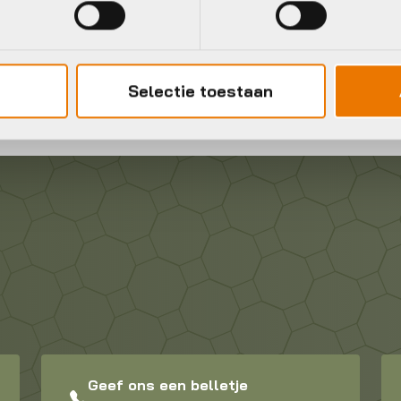
line of in onze winkel het ruime assortiment stadsfietsen. Wil
rit.
ts een GRATIS Servicepakket.
Selectie toestaan
Geef ons een belletje