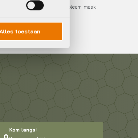
t u een proefrit maken? Geen probleem, maak
Alles toestaan
Kom langs!