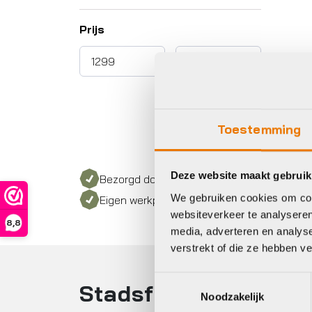
Prijs
Toestemming
Deze website maakt gebruik
Bezorgd door heel Nederland
We gebruiken cookies om cont
Eigen werkplaats met gecertificeerd perso
websiteverkeer te analyseren
8,8
media, adverteren en analys
verstrekt of die ze hebben v
Toestemmingsselectie
Stadsfiets kopen
Noodzakelijk