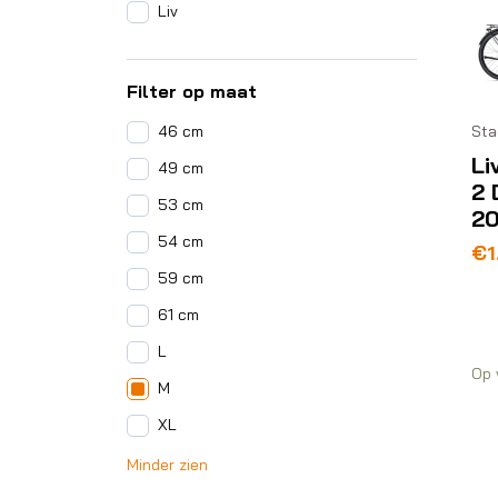
Liv
Filter op maat
Sta
46 cm
Li
49 cm
2 
53 cm
2
54 cm
€
1
59 cm
61 cm
L
Op 
M
XL
Minder zien