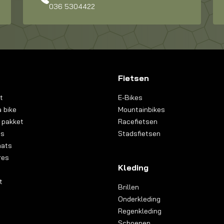
036 5304422
Fietsen
t
E-Bikes
 bike
Mountainbikes
 pakket
Racefietsen
ns
Stadsfietsen
aats
res
Kleding
t
Brillen
Onderkleding
Regenkleding
Schoenen