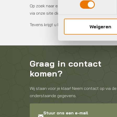
Op zoek naar een nieuwe stadsfiets? Bekijk on
via onze site direct een afspraak voor een proef
Tevens krijgt u bij aankoop van een nieuwe fie
Weigeren
Graag in contact
komen?
Wij staan voor je klaar! Neem contact op via de
onderstaande gegevens.
Stuur ons een e-mail