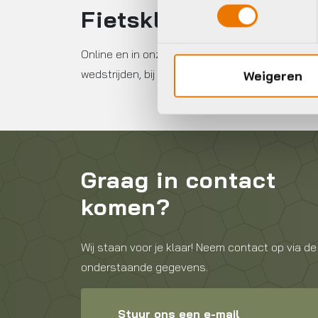
Fietskleding voor d
Online en in onze winkel in Almere fietskleding
wedstrijden, bij ons ben je op het juiste adres!
Weigeren
Graag in contact
komen?
Wij staan voor je klaar! Neem contact op via de
onderstaande gegevens.
Stuur ons een e-mail