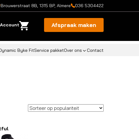
Brouwerstraat 8B, 1315 BP, Almere
036 5304422
Afspraak maken
Account
Dynamic Byke Fit
Service pakket
Over ons
Contact
tful