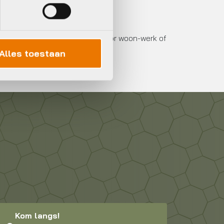
je nou fietskleding nodig hebt voor woon-werk of
Alles toestaan
Kom langs!