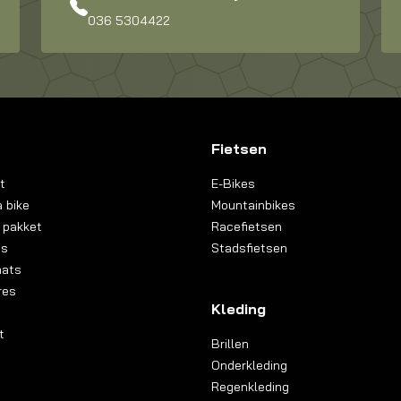
036 5304422
Fietsen
t
E-Bikes
 bike
Mountainbikes
 pakket
Racefietsen
ns
Stadsfietsen
aats
res
Kleding
t
Brillen
Onderkleding
Regenkleding