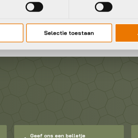
ames en heren kopen
 kopen. De juiste fietskleding kan jouw rit maken of breken. Of 
Selectie toestaan
Geef ons een belletje