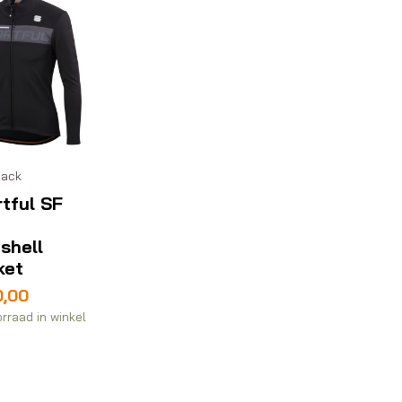
jack
tful SF
shell
ket
0,00
rraad in winkel