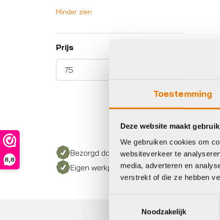
Minder zien
Prijs
Toestemming
Deze website maakt gebruik
We gebruiken cookies om cont
Bezorgd door heel Nederland
websiteverkeer te analyseren
8,8
media, adverteren en analys
Eigen werkplaats met gecertificeerd perso
verstrekt of die ze hebben v
Toestemmingsselectie
Noodzakelijk