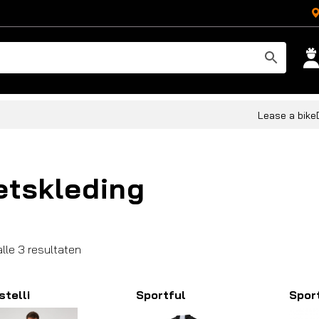
Lease a bike
etskleding
Gesorteerd
alle 3 resultaten
op
populariteit
stelli
Sportful
Spor