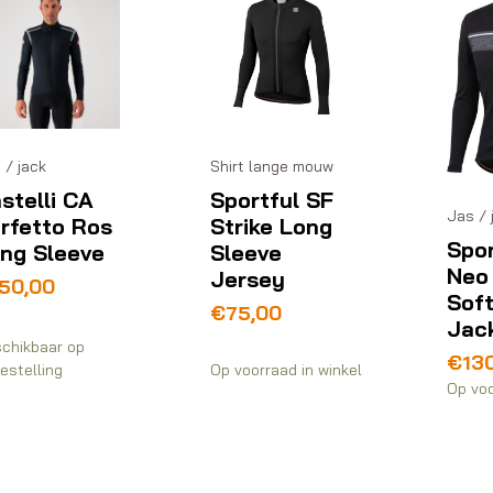
 / jack
Shirt lange mouw
stelli CA
Sportful SF
Jas / 
rfetto Ros
Strike Long
Spor
ng Sleeve
Sleeve
Neo
Jersey
50,00
Soft
€
75,00
Jac
chikbaar op
€
13
estelling
Op voorraad in winkel
Op voo