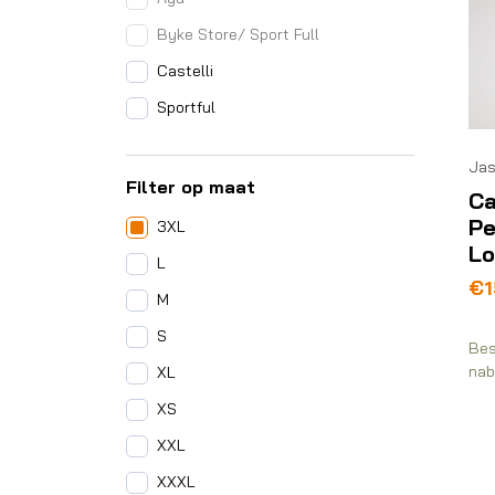
Byke Store/ Sport Full
Castelli
Sportful
Jas
Filter op maat
Ca
Pe
3XL
Lo
L
€
1
M
S
Bes
nab
XL
XS
XXL
XXXL