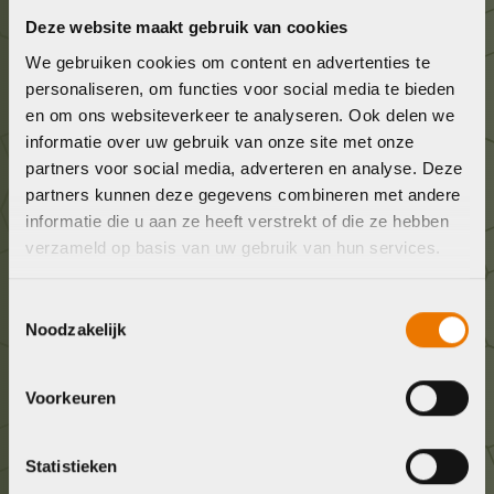
Graag in contact komen?
Deze website maakt gebruik van cookies
We gebruiken cookies om content en advertenties te
Wij staan voor je klaar! Neem contact op via de
personaliseren, om functies voor social media te bieden
onderstaande gegevens.
en om ons websiteverkeer te analyseren. Ook delen we
informatie over uw gebruik van onze site met onze
Stuur ons een e-mail
partners voor social media, adverteren en analyse. Deze
partners kunnen deze gegevens combineren met andere
info@bykestore.nl
informatie die u aan ze heeft verstrekt of die ze hebben
verzameld op basis van uw gebruik van hun services.
Geef ons een belletje
036 5304422
Toestemmingsselectie
Noodzakelijk
Kom langs!
Brouwerstraat 8B
Voorkeuren
1315 BP Almere
Statistieken