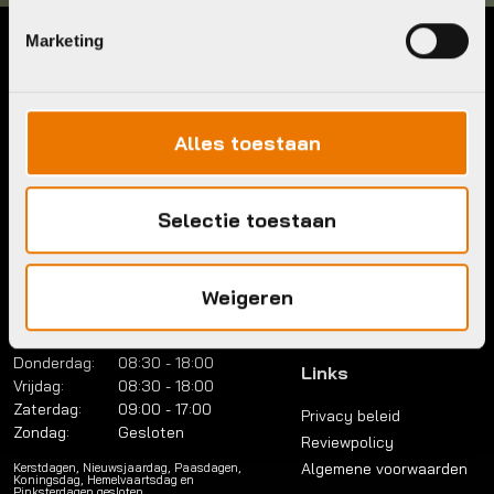
Marketing
Contact
Menu
Telefoon:
036 5304422
Account
Mail:
info@bykestore.nl
Lease a bike
Alles toestaan
Adres:
Brouwerstraat 8B
Service pakket
1315 BP Almere
Over ons
Selectie toestaan
Werkplaats
Vacatures
Openingstijden
FAQ
Maandag:
Gesloten
Weigeren
Contact
Dinsdag:
08:30 - 18:00
Woensdag:
08:30 - 18:00
Donderdag:
08:30 - 18:00
Links
Vrijdag:
08:30 - 18:00
Zaterdag:
09:00 - 17:00
Privacy beleid
Zondag:
Gesloten
Reviewpolicy
Algemene voorwaarden
Kerstdagen, Nieuwsjaardag, Paasdagen,
Koningsdag, Hemelvaartsdag en
Pinksterdagen gesloten.