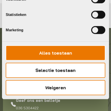
Statistieken
Marketing
Graag in contact komen?
Alles toestaan
Wij staan voor je klaar! Neem contact op via de
onderstaande gegevens.
Selectie toestaan
Stuur ons een e-mail
info@bykestore.nl
Weigeren
Geef ons een belletje
036 5304422