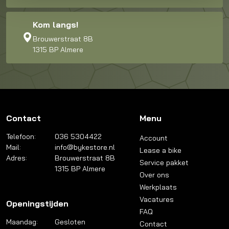
Kom langs!
Brouwerstraat 8B
1315 BP Almere
Contact
Menu
Telefoon:
036 5304422
Account
Mail:
info@bykestore.nl
Lease a bike
Adres:
Brouwerstraat 8B
Service pakket
1315 BP Almere
Over ons
Werkplaats
Vacatures
Openingstijden
FAQ
Maandag:
Gesloten
Contact