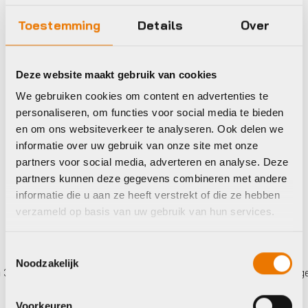
Toestemming
Details
Over
Overschoenen
BBB BWS-03
Deze website maakt gebruik van cookies
Overschoenen
WaterFlex 14
We gebruiken cookies om content en advertenties te
Oorspronkelijke
Huidige
€
27,50
personaliseren, om functies voor social media te bieden
€
32,95
prijs
prijs
en om ons websiteverkeer te analyseren. Ook delen we
Op voorraad in winkel
was:
is:
informatie over uw gebruik van onze site met onze
€32,95.
€27,50.
partners voor social media, adverteren en analyse. Deze
partners kunnen deze gegevens combineren met andere
informatie die u aan ze heeft verstrekt of die ze hebben
verzameld op basis van uw gebruik van hun services.
Toestemmingsselectie
Noodzakelijk
keer betalen,
0%
rente
Eigen werkplaats met gecert
Voorkeuren