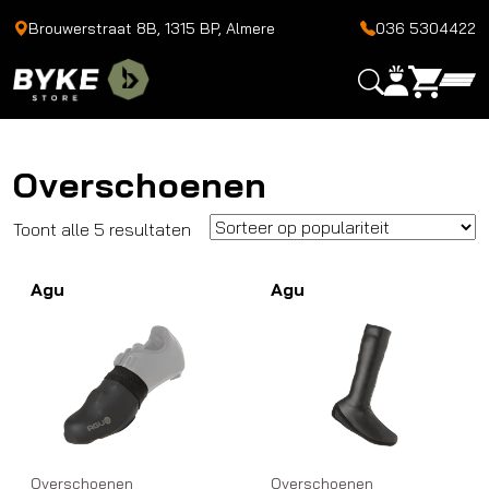
Brouwerstraat 8B, 1315 BP, Almere
036 5304422
Overschoenen
Gesorteerd
Toont alle 5 resultaten
op
Agu
populariteit
Agu
Overschoenen
Overschoenen