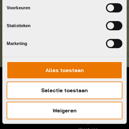
Geef ons een belletje
Voorkeuren
036 5304422
Statistieken
Kom langs!
Brouwerstraat 8B
Marketing
1315 BP Almere
Alles toestaan
Contact
Menu
Selectie toestaan
Telefoon:
036 5304422
Account
Mail:
info@bykestore.nl
Lease a bike
Adres:
Brouwerstraat 8B
Service pakket
Weigeren
1315 BP Almere
Over ons
Werkplaats