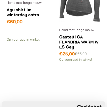
Hemd met lange mouw
Agu shirt lm
winterday antra
€
60,00
Hemd met lange mouw
Castelli CA
Op voorraad in winkel
FLANDRIA WARM W
LS Gey
Oorspronkelijke
Huidige
€
25,00
€
65,00
prijs
prijs
Op voorraad in winkel
was:
is:
€65,00.
€25,00.