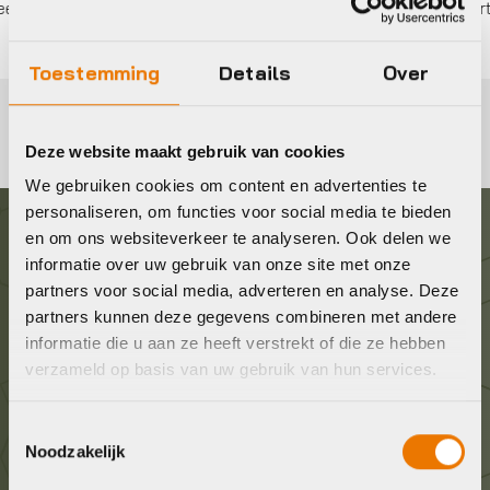
 betalen,
0%
rente
Eigen werkplaats met gecertifi
Toestemming
Details
Over
Deze website maakt gebruik van cookies
We gebruiken cookies om content en advertenties te
personaliseren, om functies voor social media te bieden
en om ons websiteverkeer te analyseren. Ook delen we
Graag in contact komen?
informatie over uw gebruik van onze site met onze
partners voor social media, adverteren en analyse. Deze
partners kunnen deze gegevens combineren met andere
Wij staan voor je klaar! Neem contact op via de
informatie die u aan ze heeft verstrekt of die ze hebben
onderstaande gegevens.
verzameld op basis van uw gebruik van hun services.
Stuur ons een e-mail
Toestemmingsselectie
info@bykestore.nl
Noodzakelijk