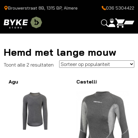
Brouwerstraat 8B, 1315 BP, Almere
036 5304422
Hemd met lange mouw
Gesorteerd
Toont alle 2 resultaten
op
Agu
populariteit
Castelli