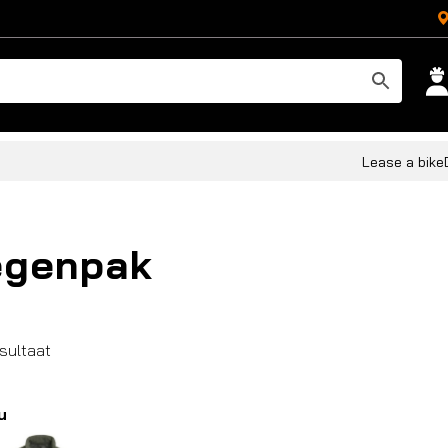
Lease a bike
egenpak
esultaat
u