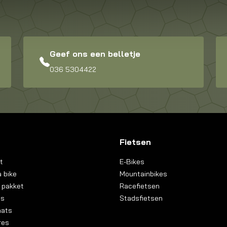
Geef ons een belletje
036 5304422
Fietsen
t
E-Bikes
 bike
Mountainbikes
 pakket
Racefietsen
ns
Stadsfietsen
aats
res