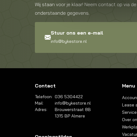
Wij staan voor je klaar! Neem contact op via de
onderstaande gegevens.
Stuur ons een e-mail
info@bykestore.nl
Contact
Menu
Telefoon:
036 5304422
Accoun
Mail:
info@bykestore.nl
Lease a
Adres:
Brouwerstraat 8B
Service
1315 BP Almere
Over o
Werkpl
Vacatu
Openingstijden