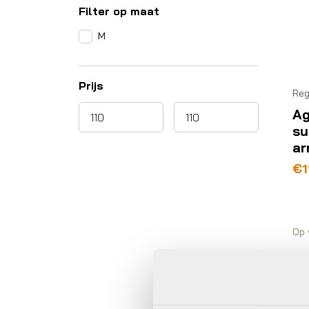
Filter op maat
M
Prijs
Reg
Ag
su
ar
€
1
Op 