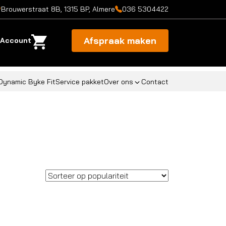
Brouwerstraat 8B, 1315 BP, Almere
036 5304422
Afspraak maken
Account
Dynamic Byke Fit
Service pakket
Over ons
Contact