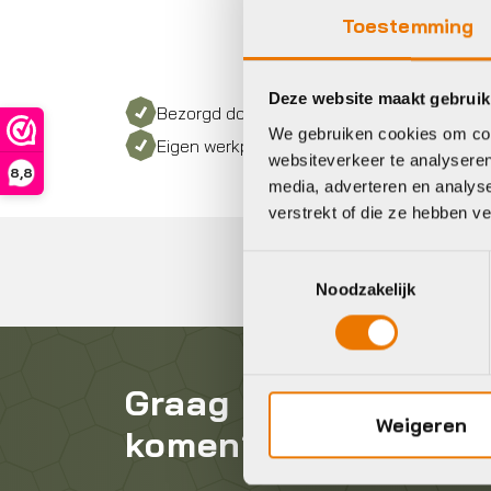
Toestemming
Deze website maakt gebruik
Bezorgd door heel Nederland
We gebruiken cookies om cont
Eigen werkplaats met gecertificeerd perso
websiteverkeer te analyseren
8,8
media, adverteren en analys
verstrekt of die ze hebben v
Toestemmingsselectie
Noodzakelijk
Graag in contact
Weigeren
komen?