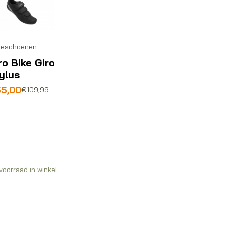
ceschoenen
ro Bike Giro
ylus
rspronkelijke
idige
55,00
€
109,99
js
js
s:
09,99.
5,00.
voorraad in winkel