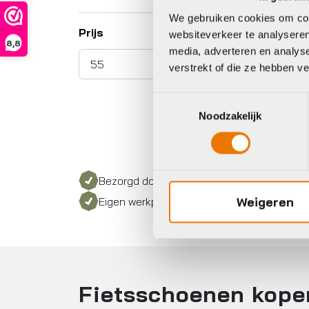
We gebruiken cookies om cont
Prijs
websiteverkeer te analyseren
8,8
media, adverteren en analys
verstrekt of die ze hebben v
Toestemmingsselectie
Noodzakelijk
Bezorgd door heel Nederland
Weigeren
Eigen werkplaats met gecertificeerd perso
Fietsschoenen kope