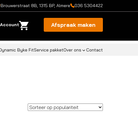
Brouwerstraat 8B, 1315 BP, Almere
036 5304422
Afspraak maken
Account
Dynamic Byke Fit
Service pakket
Over ons
Contact