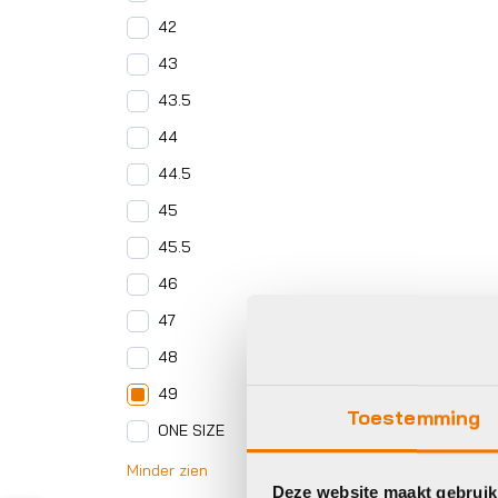
42
43
43.5
44
44.5
45
45.5
46
47
48
49
Toestemming
ONE SIZE
Minder zien
Deze website maakt gebruik