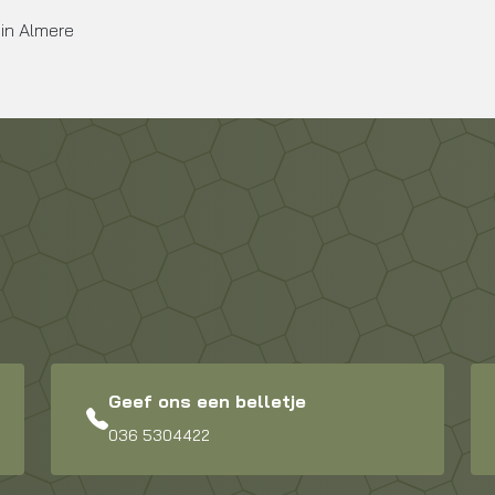
in Almere
Geef ons een belletje
036 5304422