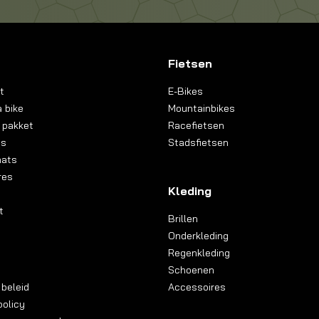
Fietsen
t
E-Bikes
 bike
Mountainbikes
 pakket
Racefietsen
ns
Stadsfietsen
aats
res
Kleding
t
Brillen
Onderkleding
Regenkleding
Schoenen
 beleid
Accessoires
olicy