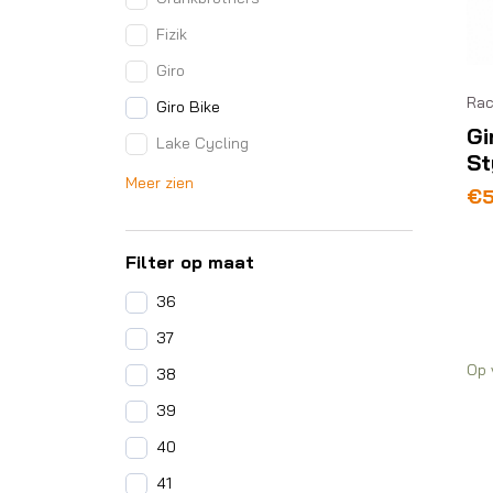
Fizik
Giro
Ra
Giro Bike
Gi
Lake Cycling
St
Meer zien
Oo
Hu
€
pri
pri
wa
is:
Filter op maat
€1
€5
36
37
Op 
38
39
40
41