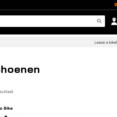
Lease a bike
choenen
esultaat
ro Bike