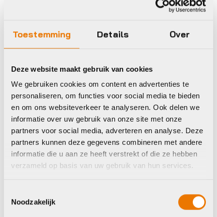
ATB/MTB schoenen
ATB/MTB schoenen
Toestemming
Details
Over
Shimano Schoenen
Shimano Schoenen
XC703
RX801
€
229,00
€
239,00
Deze website maakt gebruik van cookies
Op voorraad in winkel
Op voorraad in winkel
We gebruiken cookies om content en advertenties te
personaliseren, om functies voor social media te bieden
en om ons websiteverkeer te analyseren. Ook delen we
informatie over uw gebruik van onze site met onze
Fizik
Shimano
partners voor social media, adverteren en analyse. Deze
partners kunnen deze gegevens combineren met andere
informatie die u aan ze heeft verstrekt of die ze hebben
verzameld op basis van uw gebruik van hun services.
Toestemmingsselectie
Noodzakelijk