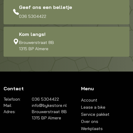
Geef ons een belletje
036 5304422
Kom langs!
Brouwerstraat 8B
1315 BP Almere
Contact
Menu
Telefoon:
036 5304422
Account
Mail:
info@bykestore.nl
Lease a bike
Adres:
Brouwerstraat 8B
Service pakket
1315 BP Almere
Over ons
Werkplaats