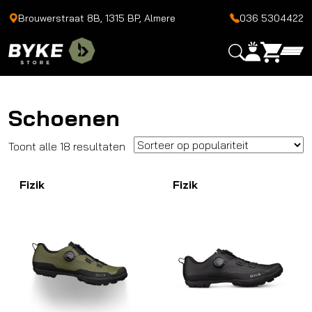
Brouwerstraat 8B, 1315 BP, Almere
036 5304422
Schoenen
Gesorteerd
Toont alle 18 resultaten
op
Fizik
populariteit
Fizik