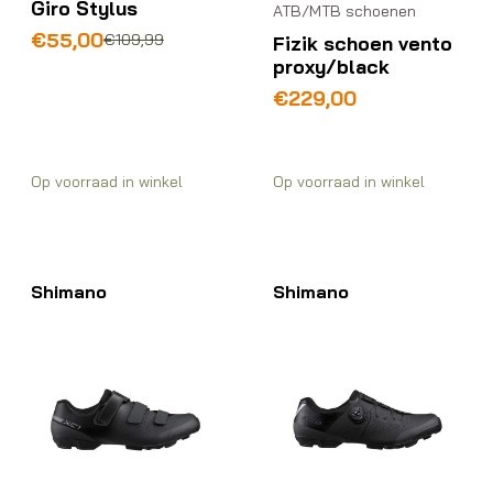
Giro Stylus
ATB/MTB schoenen
Oorspronkelijke
Huidige
€
55,00
€
109,99
Fizik schoen vento
prijs
prijs
proxy/black
was:
is:
€
229,00
€109,99.
€55,00.
Op voorraad in winkel
Op voorraad in winkel
Shimano
Shimano