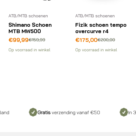
ATB/MTB schoenen
ATB/MTB schoenen
Shimano Schoen
Fizik schoen tempo
MTB MW500
overcurve r4
Oorspronkelijke
Huidige
Oorspronkelijke
Huidige
€
99,99
€
175,00
€
159,99
€
200,00
prijs
prijs
prijs
prijs
Op voorraad in winkel
Op voorraad in winkel
was:
is:
was:
is:
€159,99.
€99,99.
€200,00.
€175,00.
Gratis
verzending vanaf €50
In 3 kee