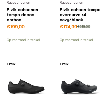
Raceschoenen
Raceschoenen
Fizik schoenen
Fizik schoen tempo
tempo decos
overcurve r4
carbon
navy/black
Oorspronkelijke
Huidige
€
199,00
€
174,99
€
219,00
prijs
prijs
was:
is:
Op voorraad in winkel
Op voorraad in winkel
€219,00.
€174,99.
Fizik
Fizik