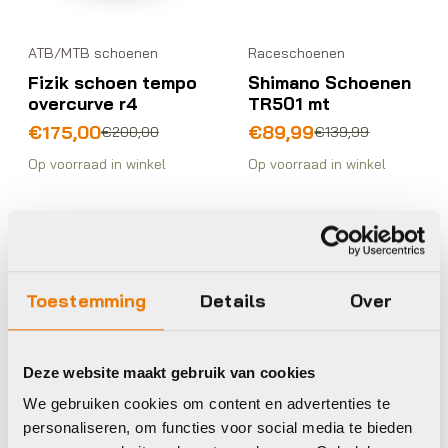
ATB/MTB schoenen
Raceschoenen
Fizik schoen tempo
Shimano Schoenen
overcurve r4
TR501 mt
Oorspronkelijke
Huidige
Oorspronkelijke
Huidige
€
175,00
€
89,99
€
200,00
€
139,99
prijs
prijs
prijs
prijs
Op voorraad in winkel
Op voorraad in winkel
was:
is:
was:
is:
€200,00.
€175,00.
€139,99.
€89,99.
Shimano
Shimano
Toestemming
Details
Over
Deze website maakt gebruik van cookies
We gebruiken cookies om content en advertenties te
personaliseren, om functies voor social media te bieden