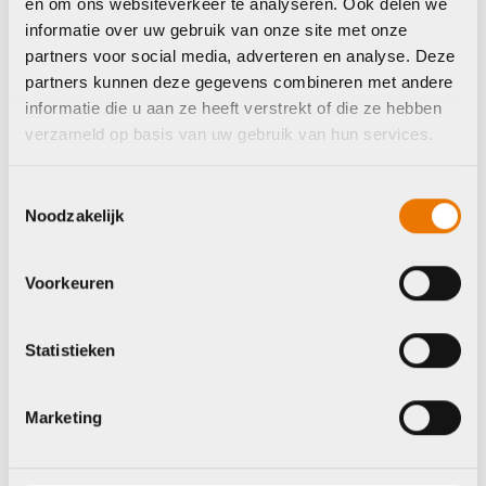
en om ons websiteverkeer te analyseren. Ook delen we
informatie over uw gebruik van onze site met onze
partners voor social media, adverteren en analyse. Deze
Raceschoenen
Raceschoenen
partners kunnen deze gegevens combineren met andere
Shimano Schoenen
Shimano Schoenen
informatie die u aan ze heeft verstrekt of die ze hebben
RP400 39 Dames
RP400
verzameld op basis van uw gebruik van hun services.
Oorspronkelijke
Huidige
Oorspronkelijke
Huidige
€
79,99
€
79,95
€
80,00
€
80,00
prijs
prijs
prijs
prijs
Op voorraad in winkel
Op voorraad in winkel
was:
is:
was:
is:
Toestemmingsselectie
€80,00.
€79,99.
€80,00.
€79,95.
Noodzakelijk
Voorkeuren
Shimano
Giro Bike
Statistieken
Marketing
Raceschoenen