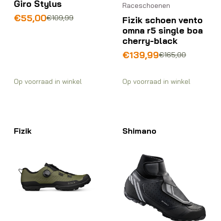
Giro Stylus
Raceschoenen
Oorspronkelijke
Huidige
€
55,00
€
109,99
Fizik schoen vento
prijs
prijs
omna r5 single boa
was:
is:
cherry-black
€109,99.
€55,00.
Oorspronkelijke
Huidige
€
139,99
€
165,00
prijs
prijs
was:
is:
Op voorraad in winkel
Op voorraad in winkel
€165,00.
€139,99.
Fizik
Shimano