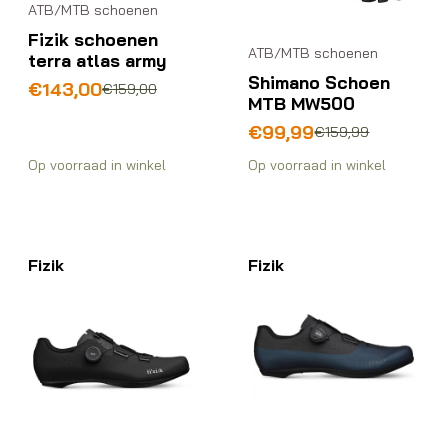
ATB/MTB schoenen
Fizik schoenen
ATB/MTB schoenen
terra atlas army
Shimano Schoen
Oorspronkelijke
Huidige
€
143,00
€
159,00
MTB MW500
prijs
prijs
was:
is:
Oorspronkelijke
Huidige
€
99,99
€
159,99
€159,00.
€143,00.
prijs
prijs
Op voorraad in winkel
Op voorraad in winkel
was:
is:
€159,99.
€99,99.
Fizik
Fizik