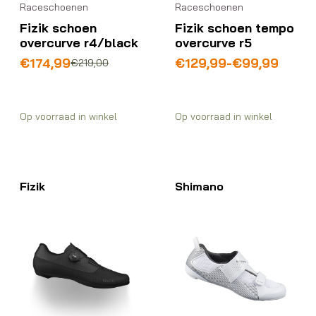
Raceschoenen
Raceschoenen
Fizik schoen
Fizik schoen tempo
overcurve r4/black
overcurve r5
Oorspronkelijke
Huidige
Prijsklasse:
€
174,99
€
129,99
-
€
99,99
€
219,00
prijs
prijs
€99,99
was:
is:
tot
€219,00.
€174,99.
€129,99
Op voorraad in winkel
Op voorraad in winkel
Fizik
Shimano