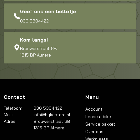
Geef ons een belletje
036 5304422
Kom langs!
Brouwerstraat 8B
1315 BP Almere
Contact
Menu
Telefoon:
036 5304422
Account
Mail:
info@bykestore.nl
Lease a bike
Adres:
Brouwerstraat 8B
Service pakket
1315 BP Almere
Over ons
Werkplaats