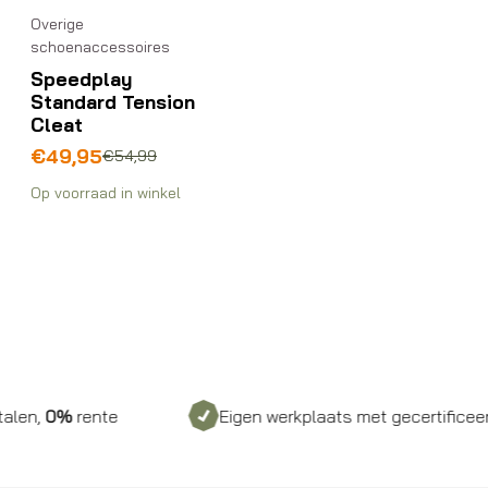
Overige
schoenaccessoires
Speedplay
Standard Tension
Cleat
Oorspronkelijke
Huidige
€
49,95
€
54,99
prijs
prijs
Op voorraad in winkel
was:
is:
€54,99.
€49,95.
0%
rente
Eigen werkplaats met gecertificeerd pers