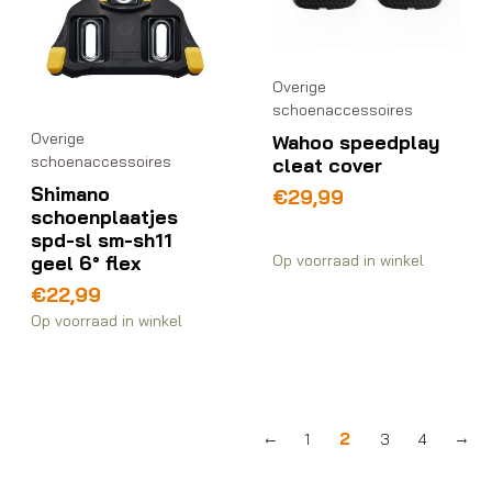
Overige
schoenaccessoires
Overige
Wahoo speedplay
schoenaccessoires
cleat cover
Shimano
€
29,99
schoenplaatjes
spd-sl sm-sh11
geel 6° flex
Op voorraad in winkel
€
22,99
Op voorraad in winkel
2
←
1
3
4
→