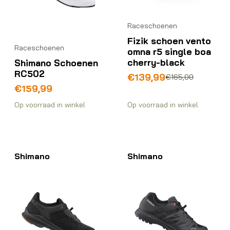
Raceschoenen
Fizik schoen vento
Raceschoenen
omna r5 single boa
cherry-black
Shimano Schoenen
RC502
Oorspronkelijke
Huidige
€
139,99
€
165,00
prijs
prijs
€
159,99
was:
is:
Op voorraad in winkel
Op voorraad in winkel
€165,00.
€139,99.
Shimano
Shimano