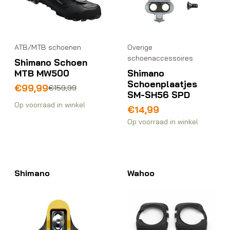
ATB/MTB schoenen
Overige
schoenaccessoires
Shimano Schoen
MTB MW500
Shimano
Schoenplaatjes
Oorspronkelijke
Huidige
€
99,99
€
159,99
SM-SH56 SPD
prijs
prijs
Op voorraad in winkel
was:
is:
€
14,99
€159,99.
€99,99.
Op voorraad in winkel
Shimano
Wahoo