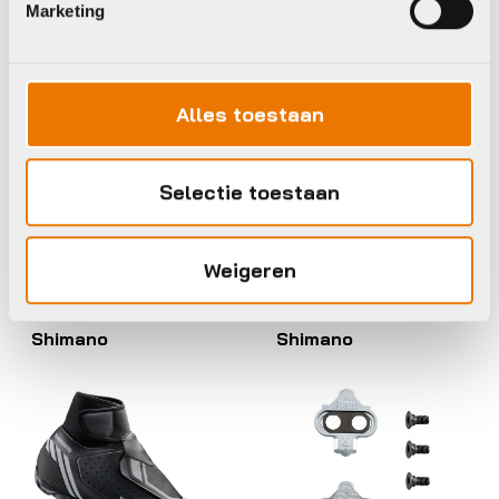
Marketing
ATB/MTB schoenen
ATB/MTB schoenen
Alles toestaan
Shimano Schoenen
Shimano Schoenen
XC300
XC501M
€
129,99
€
159,99
Selectie toestaan
Op voorraad in winkel
Op voorraad in winkel
Weigeren
Shimano
Shimano