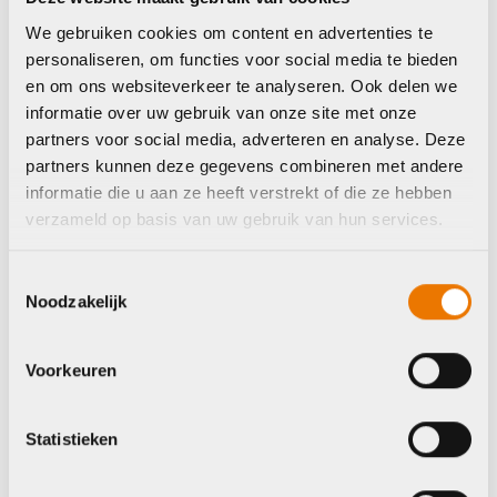
We gebruiken cookies om content en advertenties te
ATB/MTB schoenen
personaliseren, om functies voor social media te bieden
Fizik schoenen
en om ons websiteverkeer te analyseren. Ook delen we
ATB/MTB schoenen
terra atlas army
informatie over uw gebruik van onze site met onze
Shimano Schoenen
Oorspronkelijke
Huidige
partners voor social media, adverteren en analyse. Deze
€
143,00
€
159,00
XC100
prijs
prijs
partners kunnen deze gegevens combineren met andere
was:
is:
€
109,99
informatie die u aan ze heeft verstrekt of die ze hebben
€159,00.
€143,00.
verzameld op basis van uw gebruik van hun services.
Op voorraad in winkel
Op voorraad in winkel
Toestemmingsselectie
Noodzakelijk
Shimano
Shimano
Voorkeuren
Statistieken