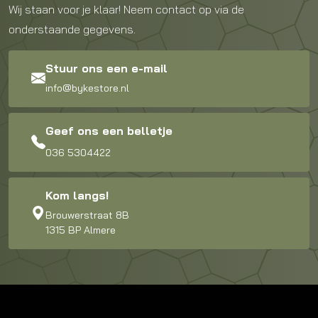
Wij staan voor je klaar! Neem contact op via de
onderstaande gegevens.
Stuur ons een e-mail
info@bykestore.nl
Geef ons een belletje
036 5304422
Kom langs!
Brouwerstraat 8B
1315 BP Almere