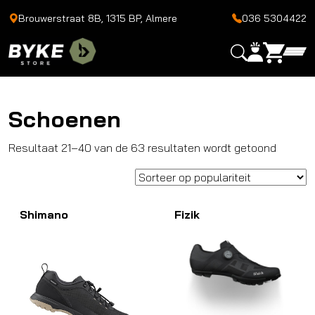
Brouwerstraat 8B, 1315 BP, Almere
036 5304422
Schoenen
Gesort
Resultaat 21–40 van de 63 resultaten wordt getoond
op
populari
Shimano
Fizik