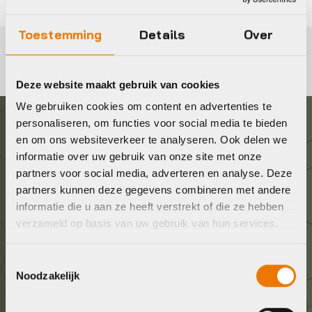
Toestemming
Details
Over
Deze website maakt gebruik van cookies
We gebruiken cookies om content en advertenties te
personaliseren, om functies voor social media te bieden
Graag in contact komen?
en om ons websiteverkeer te analyseren. Ook delen we
informatie over uw gebruik van onze site met onze
partners voor social media, adverteren en analyse. Deze
Wij staan voor je klaar! Neem contact op via de
partners kunnen deze gegevens combineren met andere
onderstaande gegevens.
informatie die u aan ze heeft verstrekt of die ze hebben
verzameld op basis van uw gebruik van hun services.
Stuur ons een e-mail
info@bykestore.nl
Toestemmingsselectie
Noodzakelijk
Geef ons een belletje