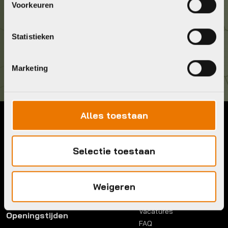
Voorkeuren
036 5304422
Statistieken
Kom langs!
Brouwerstraat 8B
1315 BP Almere
Marketing
Alles toestaan
Contact
Menu
Telefoon:
036 5304422
Selectie toestaan
Account
Mail:
info@bykestore.nl
Lease a bike
Adres:
Brouwerstraat 8B
Service pakket
1315 BP Almere
Weigeren
Over ons
Werkplaats
Vacatures
Openingstijden
FAQ