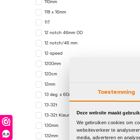
110mm
118 x 16mm
11T
12 notch 46mm OD
12 notch/46 mm
12-speed
1200mm
120cm
12mm
Toestemming
13 deg. x 60mm
13-32t
Deze website maakt gebruik
13-32t Kleur
We gebruiken cookies om cont
130mm
websiteverkeer te analyseren
8,8
132mm
media, adverteren en analys