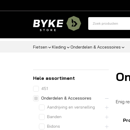
Fietsen
Kleding
Onderdelen & Accessoires
On
Hele assortiment
451
Onderdelen & Accessoires
Enig r
Aandrijving en versnelling
Banden
Pr
Bidons