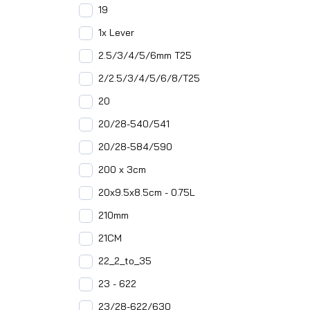
19
1x Lever
2.5/3/4/5/6mm T25
2/2.5/3/4/5/6/8/T25
20
20/28-540/541
20/28-584/590
200 x 3cm
20x9.5x8.5cm - 0.75L
210mm
21CM
22_2_to_35
23 - 622
23/28-622/630