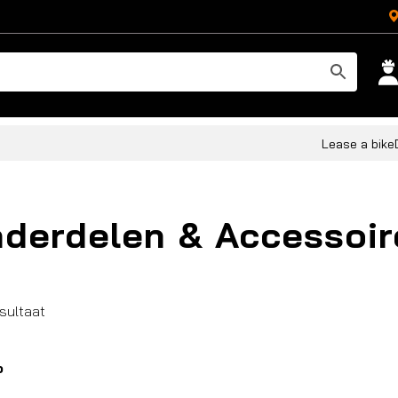
Lease a bike
derdelen & Accessoir
esultaat
o