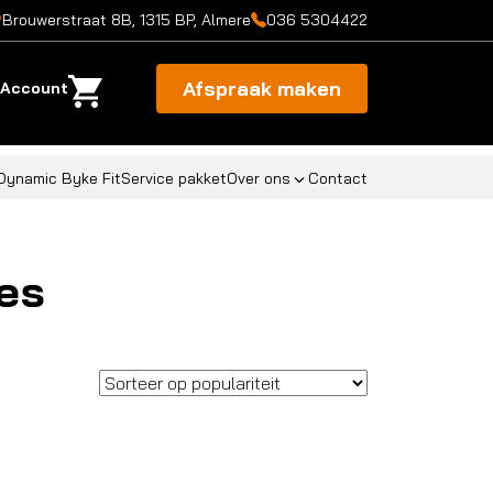
Brouwerstraat 8B, 1315 BP, Almere
036 5304422
Afspraak maken
Account
Dynamic Byke Fit
Service pakket
Over ons
Contact
es