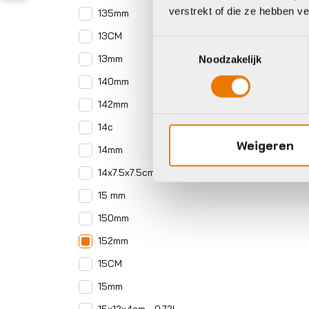
verstrekt of die ze hebben v
135mm
13CM
Toestemmingsselectie
13mm
Noodzakelijk
140mm
142mm
14c
Weigeren
14mm
14x7.5x7.5cm - 0.36L
15 mm
150mm
152mm
15CM
15mm