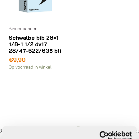
Binnenbanden
Schwalbe bib 28×1
1/8-1 1/2 dv17
28/47-622/635 bli
€
9,90
Op voorraad in winkel
eer betalen,
0%
rente
Eigen werkplaats met gecert