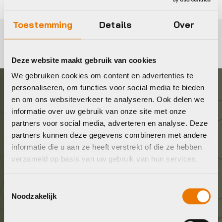
Toestemming
Details
Over
Deze website maakt gebruik van cookies
We gebruiken cookies om content en advertenties te
personaliseren, om functies voor social media te bieden
Graag in contact komen?
en om ons websiteverkeer te analyseren. Ook delen we
informatie over uw gebruik van onze site met onze
partners voor social media, adverteren en analyse. Deze
Wij staan voor je klaar! Neem contact op via de
partners kunnen deze gegevens combineren met andere
onderstaande gegevens.
informatie die u aan ze heeft verstrekt of die ze hebben
verzameld op basis van uw gebruik van hun services.
Stuur ons een e-mail
info@bykestore.nl
Toestemmingsselectie
Noodzakelijk
Geef ons een belletje