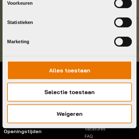
Voorkeuren
036 5304422
Statistieken
Kom langs!
Brouwerstraat 8B
1315 BP Almere
Marketing
Alles toestaan
Contact
Menu
Telefoon:
036 5304422
Selectie toestaan
Account
Mail:
info@bykestore.nl
Lease a bike
Adres:
Brouwerstraat 8B
Service pakket
1315 BP Almere
Weigeren
Over ons
Werkplaats
Vacatures
Openingstijden
FAQ