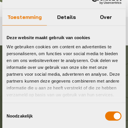
Toestemming
Details
Over
Deze website maakt gebruik van cookies
We gebruiken cookies om content en advertenties te
personaliseren, om functies voor social media te bieden
en om ons websiteverkeer te analyseren. Ook delen we
Graag in contact komen?
informatie over uw gebruik van onze site met onze
partners voor social media, adverteren en analyse. Deze
Wij staan voor je klaar! Neem contact op via de
partners kunnen deze gegevens combineren met andere
onderstaande gegevens.
informatie die u aan ze heeft verstrekt of die ze hebben
verzameld op basis van uw gebruik van hun services.
Stuur ons een e-mail
Toestemmingsselectie
info@bykestore.nl
Noodzakelijk