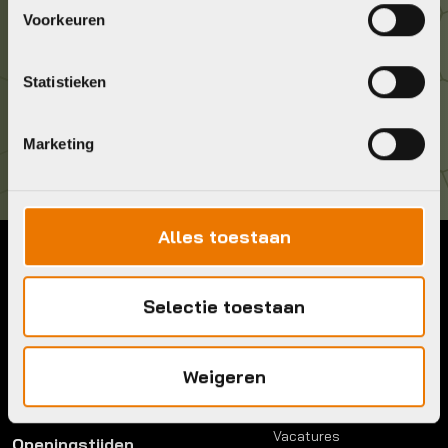
Geef ons een belletje
Voorkeuren
036 5304422
Statistieken
Kom langs!
Brouwerstraat 8B
1315 BP Almere
Marketing
Alles toestaan
Contact
Menu
Selectie toestaan
Telefoon:
036 5304422
Account
Mail:
info@bykestore.nl
Lease a bike
Adres:
Brouwerstraat 8B
Service pakket
Weigeren
1315 BP Almere
Over ons
Werkplaats
Vacatures
Openingstijden