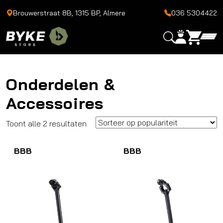
Brouwerstraat 8B, 1315 BP, Almere
036 5304422
Onderdelen &
Accessoires
Gesorteerd
Toont alle 2 resultaten
op
BBB
populariteit
BBB