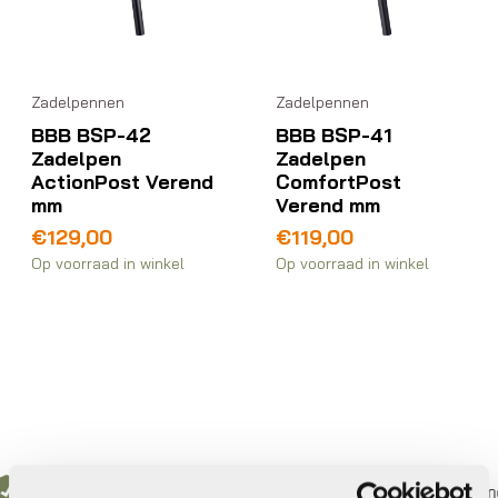
Zadelpennen
Zadelpennen
BBB BSP-42
BBB BSP-41
Zadelpen
Zadelpen
ActionPost Verend
ComfortPost
mm
Verend mm
€
129,00
€
119,00
Op voorraad in winkel
Op voorraad in winkel
n 3 keer betalen,
0%
rente
Eigen werkplaats met g