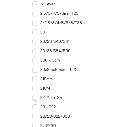
1x Lever
2.5/3/4/5/6mm T25
2/2.5/3/4/5/6/8/T25
20
20/28-540/541
20/28-584/590
200 x 3cm
20x9.5x8.5cm - 0.75L
210mm
21CM
22_2_to_35
23 - 622
23/28-622/630
24-PF30