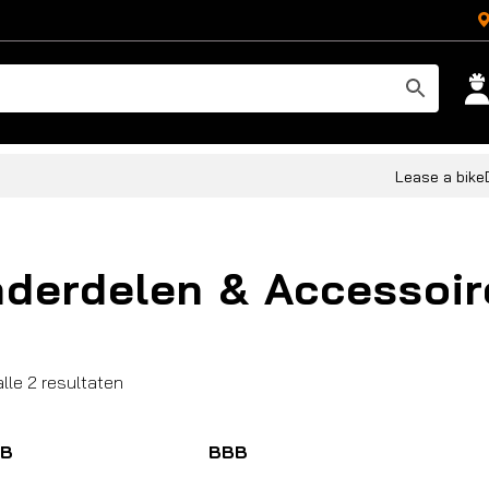
Lease a bike
derdelen & Accessoir
Gesorteerd
alle 2 resultaten
op
populariteit
B
BBB