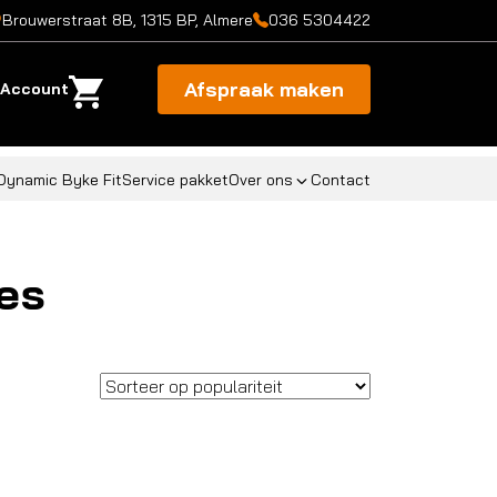
Brouwerstraat 8B, 1315 BP, Almere
036 5304422
Afspraak maken
Account
Dynamic Byke Fit
Service pakket
Over ons
Contact
es