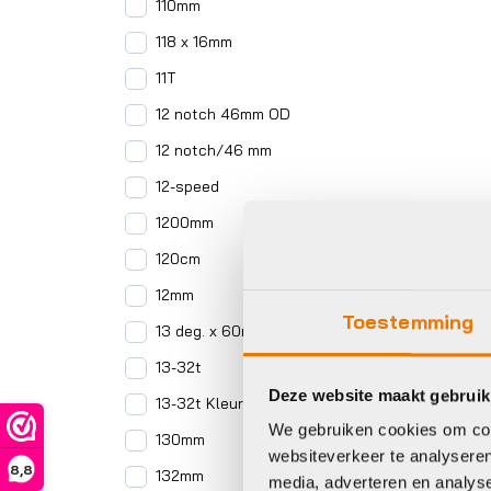
110mm
118 x 16mm
11T
12 notch 46mm OD
12 notch/46 mm
12-speed
1200mm
120cm
12mm
Toestemming
13 deg. x 60mm
13-32t
Deze website maakt gebruik
13-32t Kleur
We gebruiken cookies om cont
130mm
websiteverkeer te analyseren
8,8
132mm
media, adverteren en analys