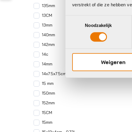
verstrekt of die ze hebben v
135mm
13CM
Toestemmingsselectie
13mm
Noodzakelijk
140mm
142mm
14c
Weigeren
14mm
14x7.5x7.5cm - 0.36L
15 mm
150mm
152mm
15CM
15mm