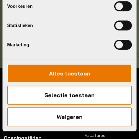
Geef ons een belletje
Voorkeuren
036 5304422
Statistieken
Kom langs!
Brouwerstraat 8B
1315 BP Almere
Marketing
Alles toestaan
Contact
Menu
Selectie toestaan
Telefoon:
036 5304422
Account
Mail:
info@bykestore.nl
Lease a bike
Adres:
Brouwerstraat 8B
Service pakket
Weigeren
1315 BP Almere
Over ons
Werkplaats
Vacatures
Openingstijden