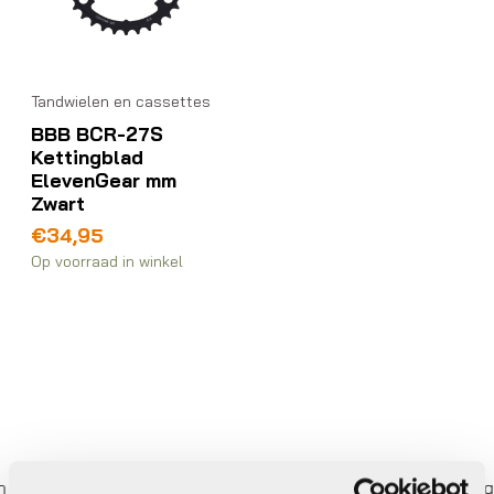
Tandwielen en cassettes
BBB BCR-27S
Kettingblad
ElevenGear mm
Zwart
€
34,95
Op voorraad in winkel
 keer betalen,
0%
rente
Eigen werkplaats met gece