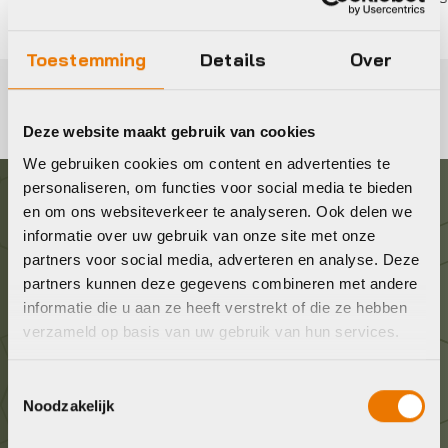
Toestemming
Details
Over
Deze website maakt gebruik van cookies
We gebruiken cookies om content en advertenties te
personaliseren, om functies voor social media te bieden
en om ons websiteverkeer te analyseren. Ook delen we
Graag in contact komen?
informatie over uw gebruik van onze site met onze
partners voor social media, adverteren en analyse. Deze
Wij staan voor je klaar! Neem contact op via de
partners kunnen deze gegevens combineren met andere
onderstaande gegevens.
informatie die u aan ze heeft verstrekt of die ze hebben
verzameld op basis van uw gebruik van hun services.
Stuur ons een e-mail
Toestemmingsselectie
info@bykestore.nl
Noodzakelijk