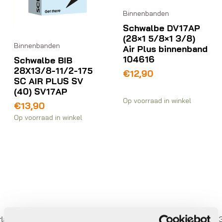
Binnenbanden
Schwalbe DV17AP
(28×1 5/8×1 3/8)
Binnenbanden
Air Plus binnenband
104616
Schwalbe BIB
28X13/8-11/2-175
€
12,90
SC AIR PLUS SV
(40) SV17AP
Op voorraad in winkel
€
13,90
Op voorraad in winkel
Gratis
verzending vanaf €50
In 3 kee