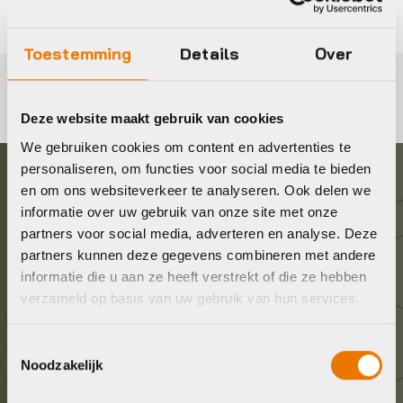
Toestemming
Details
Over
Deze website maakt gebruik van cookies
We gebruiken cookies om content en advertenties te
personaliseren, om functies voor social media te bieden
en om ons websiteverkeer te analyseren. Ook delen we
Graag in contact komen?
informatie over uw gebruik van onze site met onze
partners voor social media, adverteren en analyse. Deze
Wij staan voor je klaar! Neem contact op via de
partners kunnen deze gegevens combineren met andere
onderstaande gegevens.
informatie die u aan ze heeft verstrekt of die ze hebben
verzameld op basis van uw gebruik van hun services.
Stuur ons een e-mail
Toestemmingsselectie
info@bykestore.nl
Noodzakelijk