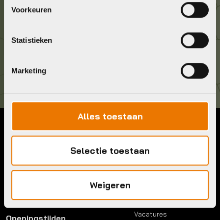
Geef ons een belletje
Voorkeuren
036 5304422
Statistieken
Kom langs!
Brouwerstraat 8B
1315 BP Almere
Marketing
Alles toestaan
Contact
Menu
Selectie toestaan
Telefoon:
036 5304422
Account
Mail:
info@bykestore.nl
Lease a bike
Adres:
Brouwerstraat 8B
Service pakket
Weigeren
1315 BP Almere
Over ons
Werkplaats
Vacatures
Openingstijden