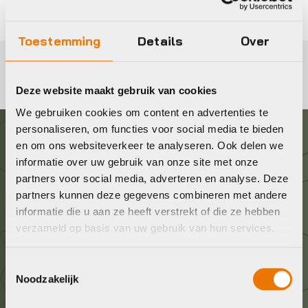
Toestemming
Details
Over
Deze website maakt gebruik van cookies
We gebruiken cookies om content en advertenties te
personaliseren, om functies voor social media te bieden
en om ons websiteverkeer te analyseren. Ook delen we
Graag in contact komen?
informatie over uw gebruik van onze site met onze
partners voor social media, adverteren en analyse. Deze
Wij staan voor je klaar! Neem contact op via de
partners kunnen deze gegevens combineren met andere
onderstaande gegevens.
informatie die u aan ze heeft verstrekt of die ze hebben
verzameld op basis van uw gebruik van hun services.
Stuur ons een e-mail
Toestemmingsselectie
info@bykestore.nl
Noodzakelijk