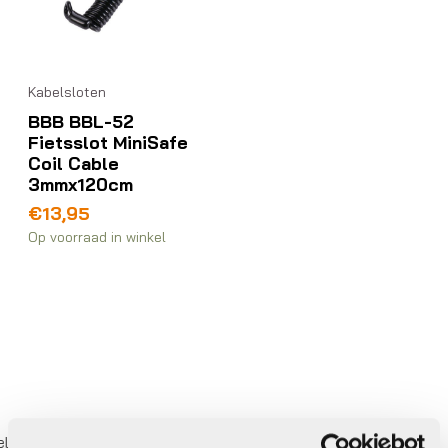
Kabelsloten
BBB BBL-52
Fietsslot MiniSafe
Coil Cable
3mmx120cm
€
13,95
Op voorraad in winkel
ederland
Gratis
verzending vanaf €50