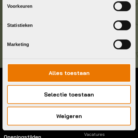
Geef ons een belletje
Voorkeuren
036 5304422
Statistieken
Kom langs!
Brouwerstraat 8B
1315 BP Almere
Marketing
Alles toestaan
Contact
Menu
Selectie toestaan
Telefoon:
036 5304422
Account
Mail:
info@bykestore.nl
Lease a bike
Adres:
Brouwerstraat 8B
Service pakket
Weigeren
1315 BP Almere
Over ons
Werkplaats
Vacatures
Openingstijden