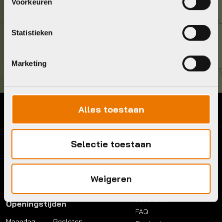
036 5304422
Voorkeuren
Kom langs!
Statistieken
Brouwerstraat 8B
1315 BP Almere
Marketing
Alles toestaan
Contact
Menu
Telefoon:
036 5304422
Account
Selectie toestaan
Mail:
info@bykestore.nl
Lease a bike
Adres:
Brouwerstraat 8B
Service pakket
1315 BP Almere
Over ons
Weigeren
Werkplaats
Vacatures
Openingstijden
FAQ
Maandag:
Gesloten