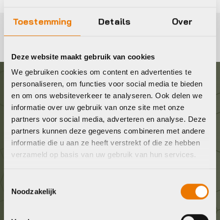
Toestemming
Details
Over
Deze website maakt gebruik van cookies
We gebruiken cookies om content en advertenties te
personaliseren, om functies voor social media te bieden
Graag in contact komen?
en om ons websiteverkeer te analyseren. Ook delen we
informatie over uw gebruik van onze site met onze
partners voor social media, adverteren en analyse. Deze
Wij staan voor je klaar! Neem contact op via de
partners kunnen deze gegevens combineren met andere
onderstaande gegevens.
informatie die u aan ze heeft verstrekt of die ze hebben
verzameld op basis van uw gebruik van hun services.
Stuur ons een e-mail
info@bykestore.nl
Toestemmingsselectie
Noodzakelijk
Geef ons een belletje