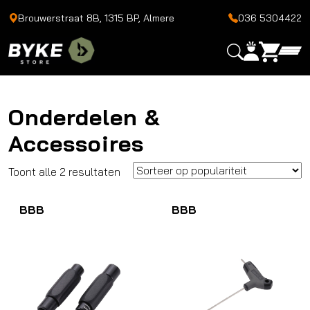
Brouwerstraat 8B, 1315 BP, Almere
036 5304422
Onderdelen &
Accessoires
Gesorteerd
Toont alle 2 resultaten
op
BBB
populariteit
BBB