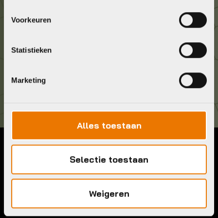
Voorkeuren
Geef ons een belletje
036 5304422
Statistieken
Kom langs!
Brouwerstraat 8B
Marketing
1315 BP Almere
Alles toestaan
Contact
Menu
Selectie toestaan
Telefoon:
036 5304422
Account
Mail:
info@bykestore.nl
Lease a bike
Weigeren
Adres:
Brouwerstraat 8B
Service pakket
1315 BP Almere
Over ons