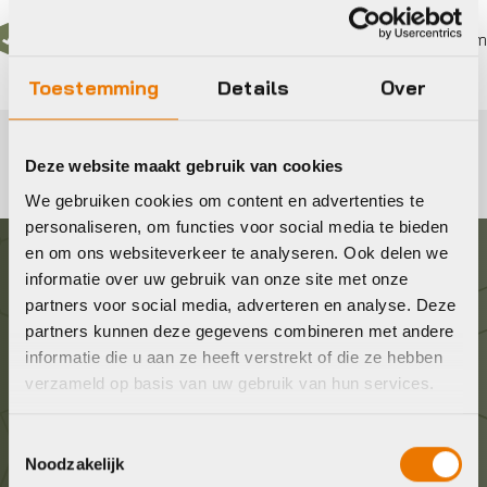
In 3 keer betalen,
0%
rente
Eigen werkplaats met 
Toestemming
Details
Over
Deze website maakt gebruik van cookies
We gebruiken cookies om content en advertenties te
personaliseren, om functies voor social media te bieden
en om ons websiteverkeer te analyseren. Ook delen we
informatie over uw gebruik van onze site met onze
Graag in contact komen?
partners voor social media, adverteren en analyse. Deze
partners kunnen deze gegevens combineren met andere
Wij staan voor je klaar! Neem contact op via de
informatie die u aan ze heeft verstrekt of die ze hebben
onderstaande gegevens.
verzameld op basis van uw gebruik van hun services.
Stuur ons een e-mail
Toestemmingsselectie
Noodzakelijk
info@bykestore.nl