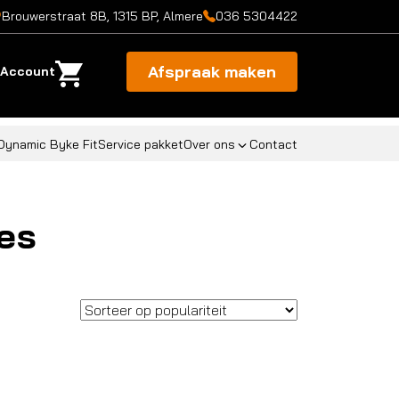
Brouwerstraat 8B, 1315 BP, Almere
036 5304422
Afspraak maken
Account
Dynamic Byke Fit
Service pakket
Over ons
Contact
es