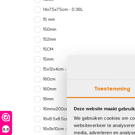
14x7.5x7.5cm - 0.36L
15 mm
150mm
152mm
15CM
15mm
15x12x4cm - 0.72L
160cm
Toestemming
160mm
16mm
Deze website maakt gebruik
16mmx200cm
We gebruiken cookies om cont
16x8.5x8.5cm -0.52L
websiteverkeer te analyseren
16x9x10cm - 0.69L
8,8
media, adverteren en analys