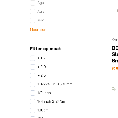
Agu
Atran
Avid
Meer zien
Ket
B
Filter op maat
Sl
+ 1.5
Sm
+ 2.0
€
5
+ 2.5
1.37x24T x 68/73mm
Op 
1/2 inch
1/4 inch 2-24Nm
100cm