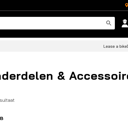
Lease a bike
derdelen & Accessoir
esultaat
B