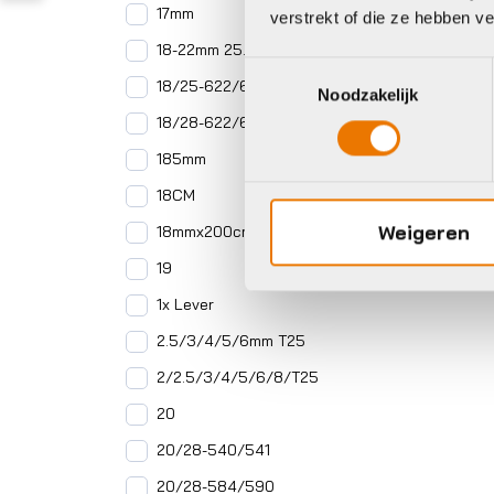
17mm
verstrekt of die ze hebben v
18-22mm 25.4mm cap
Toestemmingsselectie
18/25-622/630
Noodzakelijk
18/28-622/630
185mm
18CM
Weigeren
18mmx200cm
19
1x Lever
2.5/3/4/5/6mm T25
2/2.5/3/4/5/6/8/T25
20
20/28-540/541
20/28-584/590