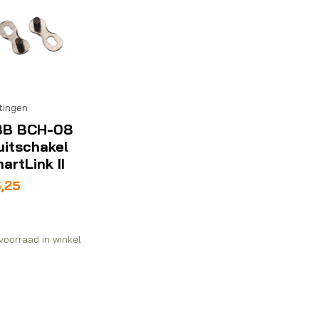
tingen
BB BCH-08
uitschakel
artLink II
,25
voorraad in winkel