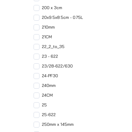
200 x 3cm
20x9.5x8.5cm - 0.75L
210mm
21CM
22_2_to_35
23 - 622
23/28-622/630
24-PF30
240mm
24CM
25
25-622
250mm x 145mm