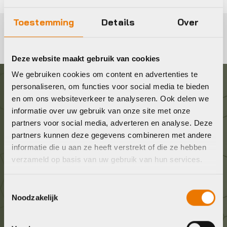
Toestemming
Details
Over
Deze website maakt gebruik van cookies
We gebruiken cookies om content en advertenties te
personaliseren, om functies voor social media te bieden
Graag in contact komen?
en om ons websiteverkeer te analyseren. Ook delen we
informatie over uw gebruik van onze site met onze
partners voor social media, adverteren en analyse. Deze
Wij staan voor je klaar! Neem contact op via de
partners kunnen deze gegevens combineren met andere
onderstaande gegevens.
informatie die u aan ze heeft verstrekt of die ze hebben
verzameld op basis van uw gebruik van hun services.
Stuur ons een e-mail
info@bykestore.nl
Toestemmingsselectie
Noodzakelijk
Geef ons een belletje