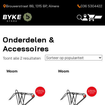
Brouwerstraat 8B, 1315 BP, Almere
036 5304422
Onderdelen &
Accessoires
Gesorteerd
Toont alle 2 resultaten
op
Woom
populariteit
Woom