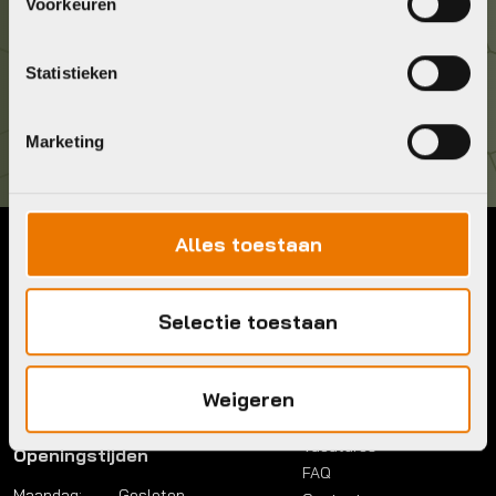
036 5304422
Voorkeuren
Kom langs!
Statistieken
Brouwerstraat 8B
1315 BP Almere
Marketing
Alles toestaan
Contact
Menu
Telefoon:
036 5304422
Account
Selectie toestaan
Mail:
info@bykestore.nl
Lease a bike
Adres:
Brouwerstraat 8B
Service pakket
1315 BP Almere
Over ons
Weigeren
Werkplaats
Vacatures
Openingstijden
FAQ
Maandag:
Gesloten