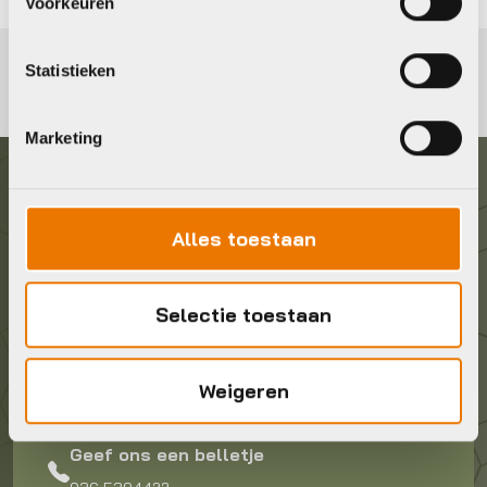
Voorkeuren
Statistieken
Marketing
Graag in contact komen?
Alles toestaan
Wij staan voor je klaar! Neem contact op via de
onderstaande gegevens.
Selectie toestaan
Stuur ons een e-mail
Weigeren
info@bykestore.nl
Geef ons een belletje