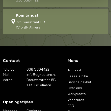
036 5304422
Kom langs!
Brouwerstraat 8B
1315 BP Almere
Contact
Menu
Telefoon:
036 5304422
Account
Mail:
info@bykestore.nl
Lease a bike
Adres:
Brouwerstraat 8B
Service pakket
1315 BP Almere
Over ons
Werkplaats
Vacatures
Openingstijden
FAQ
Maandag:
Gesloten