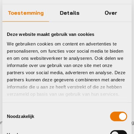
€
74,95
Toestemming
Details
Over
Deze website maakt gebruik van cookies
We gebruiken cookies om content en advertenties te
personaliseren, om functies voor social media te bieden
en om ons websiteverkeer te analyseren. Ook delen we
Op voorraad in winkel
informatie over uw gebruik van onze site met onze
partners voor social media, adverteren en analyse. Deze
partners kunnen deze gegevens combineren met andere
informatie die u aan ze heeft verstrekt of die ze hebben
verzameld op basis van uw gebruik van hun services.
Toestemmingsselectie
Noodzakelijk
rkplaats met gecertificeerd personeel
Bezorgd doo