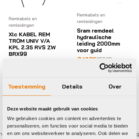
Remkabels en
Remkabels en
remleidingen
remleidingen
Sram remdeel
Xlc KABEL REM
hydraulische
TROM UNIV V/A
leiding 2000mm
KPL 2.35 RVS ZW
voor guid
BRX99
Oorspronkelijke
Huidige
€
47,95
€
52,00
€
9,95
prijs
prijs
Op voorraad in winkel
Op voorraad in winkel
was:
is:
€52,00.
€47,95.
Toestemming
Details
Over
Deze website maakt gebruik van cookies
We gebruiken cookies om content en advertenties te
personaliseren, om functies voor social media te bieden
en om ons websiteverkeer te analyseren. Ook delen we
 keer betalen,
0%
rente
Eigen werkplaats met gecer