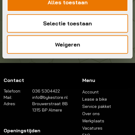
Alles toestaan
036 5304422
Selectie toestaan
Kom langs!
Brouwerstraat 8B
1315 BP Almere
Weigeren
Contact
Menu
Telefoon:
036 5304422
Account
Mail:
info@bykestore.nl
Lease a bike
Adres:
Brouwerstraat 8B
Service pakket
1315 BP Almere
Over ons
Werkplaats
Vacatures
Openingstijden