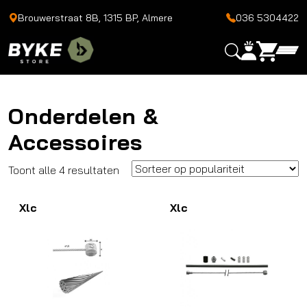
Brouwerstraat 8B, 1315 BP, Almere
036 5304422
Onderdelen &
Accessoires
Gesorteerd
Toont alle 4 resultaten
op
Xlc
populariteit
Xlc