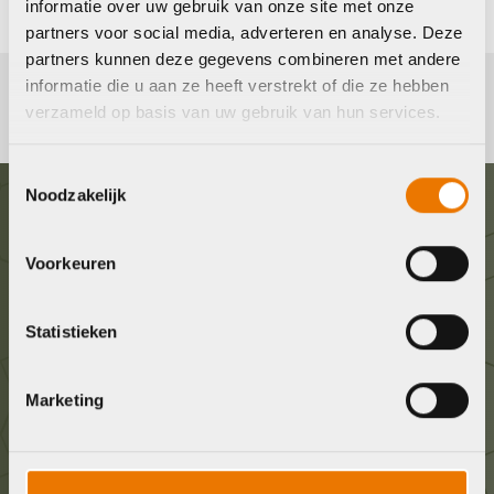
informatie over uw gebruik van onze site met onze
partners voor social media, adverteren en analyse. Deze
partners kunnen deze gegevens combineren met andere
informatie die u aan ze heeft verstrekt of die ze hebben
verzameld op basis van uw gebruik van hun services.
Toestemmingsselectie
Noodzakelijk
Graag in contact komen?
Voorkeuren
Wij staan voor je klaar! Neem contact op via de
onderstaande gegevens.
Statistieken
Stuur ons een e-mail
Marketing
info@bykestore.nl
Geef ons een belletje