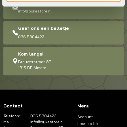
Stuur ons een e-mail
info@bykestore.nl
Geef ons een belletje
036 5304422
Kom langs!
Brouwerstraat 8B
1315 BP Almere
Contact
Menu
Telefoon:
036 5304422
Account
Mail:
info@bykestore.nl
Lease a bike