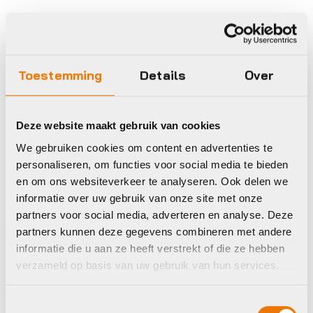
Zadels accessoires en
onderdelen
Giant SWITCH
Toestemming
Details
Over
SEATPOST 1X
LEVER AND CABLE
SET
Deze website maakt gebruik van cookies
€
24,95
We gebruiken cookies om content en advertenties te
personaliseren, om functies voor social media te bieden
en om ons websiteverkeer te analyseren. Ook delen we
informatie over uw gebruik van onze site met onze
partners voor social media, adverteren en analyse. Deze
partners kunnen deze gegevens combineren met andere
Op voorraad in winkel
informatie die u aan ze heeft verstrekt of die ze hebben
verzameld op basis van uw gebruik van hun services.
Toestemmingsselectie