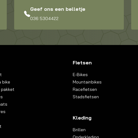
Geef ons een belletje
036 5304422
Fietsen
t
E-Bikes
 bike
Mountainbikes
 pakket
Racefietsen
ns
Stadsfietsen
aats
res
Kleding
t
Brillen
Onderkleding