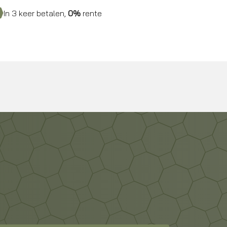
In 3 keer betalen,
0%
rente