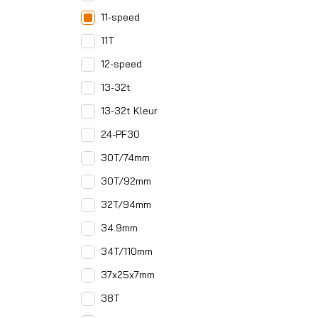
11-speed
11T
12-speed
13-32t
13-32t Kleur
24-PF30
30T/74mm
30T/92mm
32T/94mm
34.9mm
34T/110mm
37x25x7mm
38T