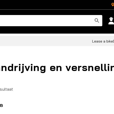
Lease a bike
ndrijving en versnelli
esultaat
B