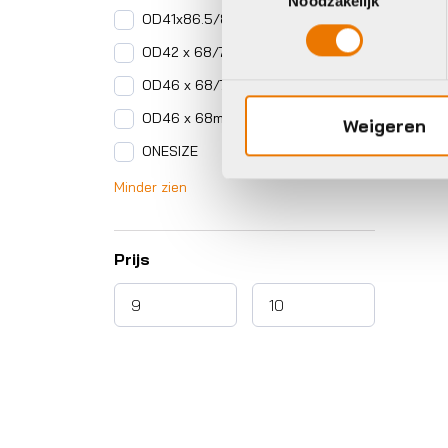
Noodzakelijk
OD41x86.5/89.5/92mm
OD42 x 68/73mm
OD46 x 68/73mm
OD46 x 68mm
Weigeren
ONESIZE
Minder zien
Prijs