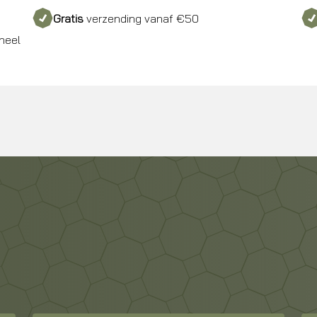
Gratis
verzending vanaf €50
neel