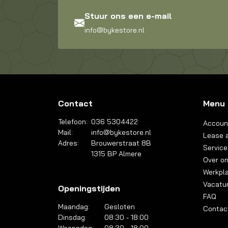
Stuur ons een e-mail
info@bykestore.nl
Contact
Menu
Telefoon:
036 5304422
Accoun
Mail:
info@bykestore.nl
Lease a
Adres:
Brouwerstraat 8B
Service
1315 BP Almere
Over o
Werkpl
Vacatu
Openingstijden
FAQ
Maandag:
Gesloten
Contac
Dinsdag:
08:30 - 18:00