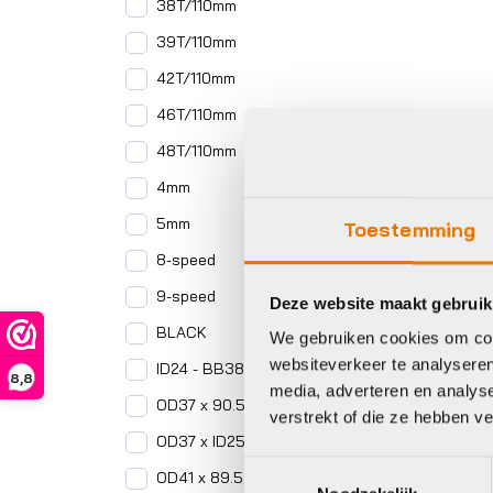
38T/110mm
39T/110mm
42T/110mm
46T/110mm
48T/110mm
4mm
5mm
Toestemming
8-speed
9-speed
Deze website maakt gebruik
BLACK
We gebruiken cookies om cont
websiteverkeer te analyseren
ID24 - BB386 EVO
8,8
media, adverteren en analys
OD37 x 90.5/95mm
verstrekt of die ze hebben v
OD37 x ID25 x 6mm
Toestemmingsselectie
OD41 x 89.5/92mm