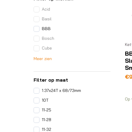
Acid
Basil
BBB
Bosch
Ket
Cube
BB
Meer zien
Sl
Sm
€
9
Filter op maat
1.37x24T x 68/73mm
Op 
10T
11-25
11-28
11-32