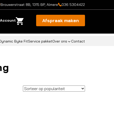
Brouwerstraat 8B, 1315 BP, Almere
036 5304422
Afspraak maken
Account
Dynamic Byke Fit
Service pakket
Over ons
Contact
ng