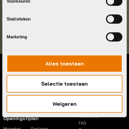
036 5304422
Voorkeuren
Kom langs!
Statistieken
Brouwerstraat 8B
1315 BP Almere
Marketing
Alles toestaan
Contact
Menu
Telefoon:
036 5304422
Account
Selectie toestaan
Mail:
info@bykestore.nl
Lease a bike
Adres:
Brouwerstraat 8B
Service pakket
1315 BP Almere
Over ons
Weigeren
Werkplaats
Vacatures
Openingstijden
FAQ
Maandag:
Gesloten