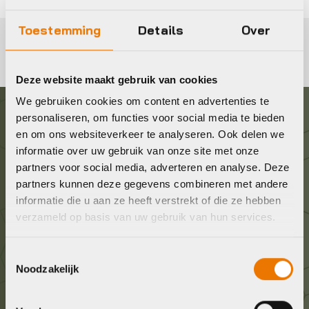
Toestemming
Details
Over
Deze website maakt gebruik van cookies
We gebruiken cookies om content en advertenties te
personaliseren, om functies voor social media te bieden
Graag in contact komen?
en om ons websiteverkeer te analyseren. Ook delen we
informatie over uw gebruik van onze site met onze
partners voor social media, adverteren en analyse. Deze
Wij staan voor je klaar! Neem contact op via de
partners kunnen deze gegevens combineren met andere
onderstaande gegevens.
informatie die u aan ze heeft verstrekt of die ze hebben
verzameld op basis van uw gebruik van hun services.
Stuur ons een e-mail
info@bykestore.nl
Toestemmingsselectie
Noodzakelijk
Geef ons een belletje