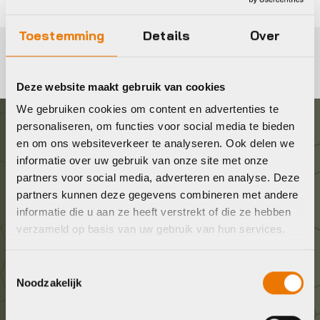
Toestemming
Details
Over
Deze website maakt gebruik van cookies
We gebruiken cookies om content en advertenties te
personaliseren, om functies voor social media te bieden
Graag in contact komen?
en om ons websiteverkeer te analyseren. Ook delen we
informatie over uw gebruik van onze site met onze
partners voor social media, adverteren en analyse. Deze
Wij staan voor je klaar! Neem contact op via de
partners kunnen deze gegevens combineren met andere
onderstaande gegevens.
informatie die u aan ze heeft verstrekt of die ze hebben
verzameld op basis van uw gebruik van hun services.
Stuur ons een e-mail
info@bykestore.nl
Toestemmingsselectie
Noodzakelijk
Geef ons een belletje