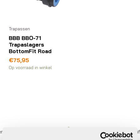
Trapassen
BBB BBO-71
Trapaslagers
BottomFit Road
€
75,95
Op voorraad in winkel
betalen,
0%
rente
Eigen werkplaats met gecertific