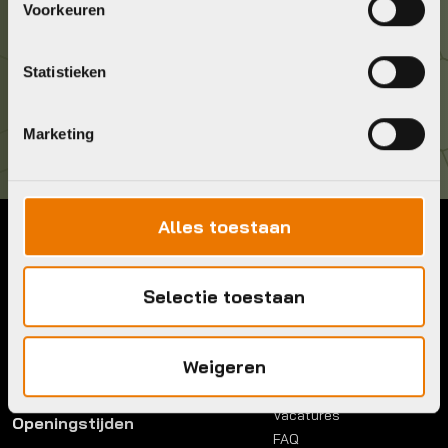
Voorkeuren
036 5304422
Statistieken
Kom langs!
Brouwerstraat 8B
1315 BP Almere
Marketing
Alles toestaan
Contact
Menu
Telefoon:
036 5304422
Selectie toestaan
Account
Mail:
info@bykestore.nl
Lease a bike
Adres:
Brouwerstraat 8B
Service pakket
1315 BP Almere
Weigeren
Over ons
Werkplaats
Vacatures
Openingstijden
FAQ