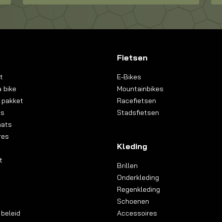
Fietsen
t
E-Bikes
 bike
Mountainbikes
 pakket
Racefietsen
ns
Stadsfietsen
aats
res
Kleding
t
Brillen
Onderkleding
Regenkleding
Schoenen
 beleid
Accessoires