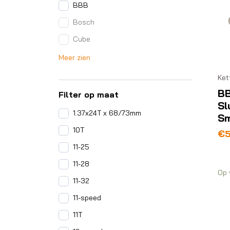
BBB
Bosch
Cube
Meer zien
Ket
B
Filter op maat
Sl
1.37x24T x 68/73mm
Sm
10T
€
5
11-25
11-28
Op 
11-32
11-speed
11T