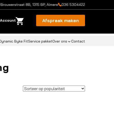
Brouwerstraat 8B, 1315 BP, Almere
036 5304422
Afspraak maken
Account
Dynamic Byke Fit
Service pakket
Over ons
Contact
ng