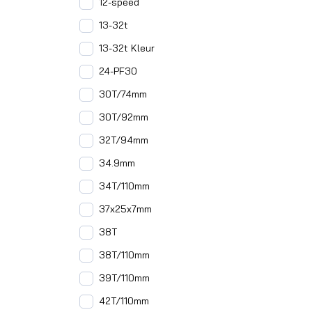
12-speed
13-32t
13-32t Kleur
24-PF30
30T/74mm
30T/92mm
32T/94mm
34.9mm
34T/110mm
37x25x7mm
38T
38T/110mm
39T/110mm
42T/110mm