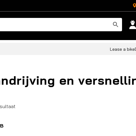
Lease a bike
ndrijving en versnelli
esultaat
B