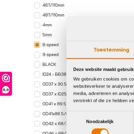
46T/110mm
48T/110mm
4mm
5mm
8-speed
Toestemming
9-speed
BLACK
Deze website maakt gebruik
ID24 - BB386 EVO
We gebruiken cookies om cont
OD37 x 90.5/95mm
websiteverkeer te analyseren
8,8
media, adverteren en analys
OD37 x ID25 x 6mm
verstrekt of die ze hebben v
OD41 x 89.5/92mm
OD41x86.5/89.5/92mm
Toestemmingsselectie
Noodzakelijk
OD42 x 68/73mm
OD46 x 68/73mm