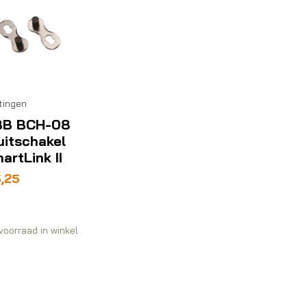
tingen
BB BCH-08
uitschakel
artLink II
,25
voorraad in winkel