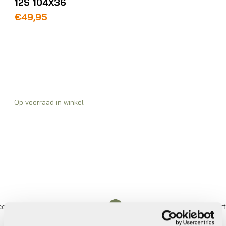
12S 104X36
€
49,95
Op voorraad in winkel
 betalen,
0%
rente
Eigen werkplaats met gecertifi