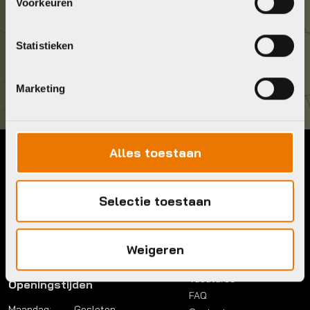
036 5304422
Voorkeuren
Kom langs!
Statistieken
Brouwerstraat 8B
1315 BP Almere
Marketing
Alles toestaan
Contact
Menu
Telefoon:
036 5304422
Account
Selectie toestaan
Mail:
info@bykestore.nl
Lease a bike
Adres:
Brouwerstraat 8B
Service pakket
1315 BP Almere
Over ons
Weigeren
Werkplaats
Vacatures
Openingstijden
FAQ
Maandag:
Gesloten