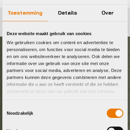
Toestemming
Details
Over
Deze website maakt gebruik van cookies
We gebruiken cookies om content en advertenties te
personaliseren, om functies voor social media te bieden
Graag in contact komen?
en om ons websiteverkeer te analyseren. Ook delen we
informatie over uw gebruik van onze site met onze
partners voor social media, adverteren en analyse. Deze
Wij staan voor je klaar! Neem contact op via de
partners kunnen deze gegevens combineren met andere
onderstaande gegevens.
informatie die u aan ze heeft verstrekt of die ze hebben
verzameld op basis van uw gebruik van hun services.
Stuur ons een e-mail
info@bykestore.nl
Toestemmingsselectie
Noodzakelijk
Geef ons een belletje