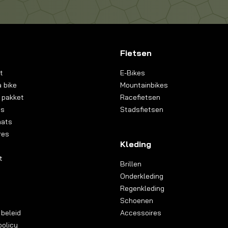
Fietsen
t
E-Bikes
 bike
Mountainbikes
 pakket
Racefietsen
ns
Stadsfietsen
aats
res
Kleding
t
Brillen
Onderkleding
Regenkleding
Schoenen
 beleid
Accessoires
olicy