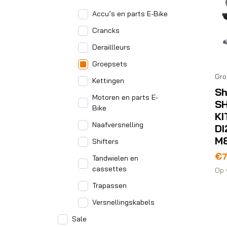
Accu’s en parts E-Bike
Crancks
Deraillleurs
Groepsets
Gro
Kettingen
Sh
Motoren en parts E-
S
Bike
KI
Naafversnelling
DI
M
Shifters
€
Tandwielen en
cassettes
Op 
Trapassen
Versnellingskabels
Sale