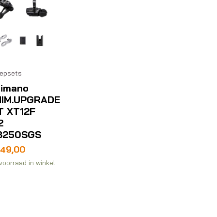
epsets
imano
HIM.UPGRADE
T XT12F
2
8250SGS
749,00
voorraad in winkel