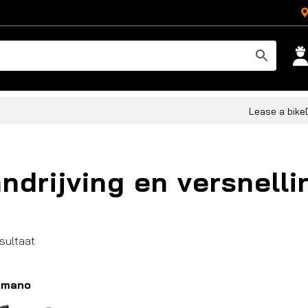
Lease a bike
ndrijving en versnelli
esultaat
imano