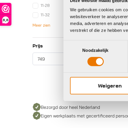
Deze website maakt gebruik
11-28
We gebruiken cookies om cont
11-32
websiteverkeer te analyseren
8,8
media, adverteren en analys
Meer zien
verstrekt of die ze hebben v
Toestemmingsselectie
Prijs
Noodzakelijk
Weigeren
Bezorgd door heel Nederland
Eigen werkplaats met gecertificeerd perso