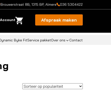
Brouwerstraat 8B, 1315 BP, Almere
036 5304422
Afspraak maken
Account
Dynamic Byke Fit
Service pakket
Over ons
Contact
ng