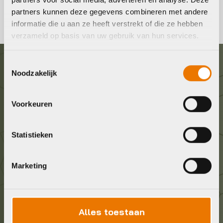
partners kunnen deze gegevens combineren met andere
informatie die u aan ze heeft verstrekt of die ze hebben
verzameld op basis van uw gebruik van hun services.
Toestemmingsselectie
Graag in contact komen?
Noodzakelijk
Wij staan voor je klaar! Neem contact op via de
Voorkeuren
onderstaande gegevens.
Statistieken
Stuur ons een e-mail
info@bykestore.nl
Marketing
Geef ons een belletje
036 5304422
Alles toestaan