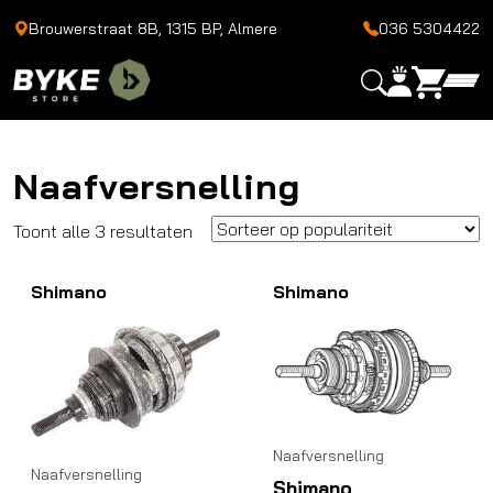
Brouwerstraat 8B, 1315 BP, Almere
036 5304422
Naafversnelling
Gesorteerd
Toont alle 3 resultaten
op
Shimano
populariteit
Shimano
Naafversnelling
Naafversnelling
Shimano