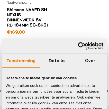
Naafversnelling
Shimano NAAFD SH
NEXUS
BINNENWERK 8V
RB 184MM SG-8R31
€
169,00
Op voorraad in winkel
Toestemming
Details
Over
Deze website maakt gebruik van cookies
We gebruiken cookies om content en advertenties te
 betalen,
0%
rente
Eigen werkplaats met gecertifi
personaliseren, om functies voor social media te bieden
en om ons websiteverkeer te analyseren. Ook delen we
informatie over uw gebruik van onze site met onze
partners voor social media, adverteren en analyse. Deze