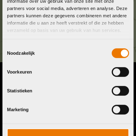
informatie over uw gebruik van onze site met onze
036 5304422
partners voor social media, adverteren en analyse. Deze
partners kunnen deze gegevens combineren met andere
informatie die u aan ze heeft verstrekt of die ze hebben
Kom langs!
verzameld op basis van uw gebruik van hun services.
Brouwerstraat 8B
1315 BP Almere
Toestemmingsselectie
Noodzakelijk
Voorkeuren
Contact
Menu
Telefoon:
036 5304422
Statistieken
Account
Mail:
info@bykestore.nl
Lease a bike
Adres:
Brouwerstraat 8B
Service pakket
Marketing
1315 BP Almere
Over ons
Werkplaats
Vacatures
Openingstijden
FAQ