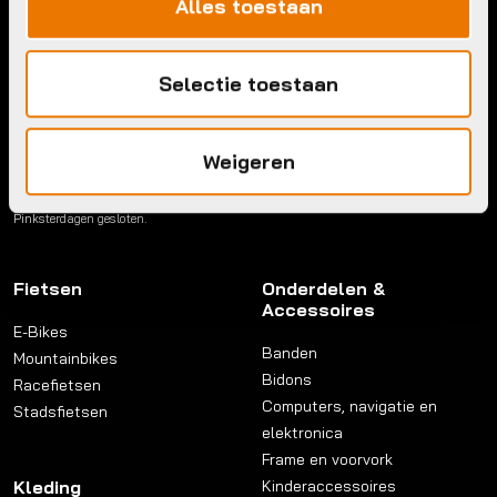
Alles toestaan
Maandag:
Gesloten
Contact
Dinsdag:
08:30 - 18:00
Woensdag:
08:30 - 18:00
Selectie toestaan
Donderdag:
08:30 - 18:00
Links
Vrijdag:
08:30 - 18:00
Zaterdag:
09:00 - 17:00
Privacy beleid
Weigeren
Zondag:
Gesloten
Reviewpolicy
Algemene voorwaarden
Kerstdagen, Nieuwsjaardag, Paasdagen,
Koningsdag, Hemelvaartsdag en
Pinksterdagen gesloten.
Fietsen
Onderdelen &
Accessoires
E-Bikes
Banden
Mountainbikes
Bidons
Racefietsen
Computers, navigatie en
Stadsfietsen
elektronica
Frame en voorvork
Kleding
Kinderaccessoires