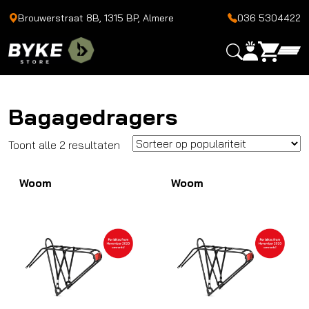
Brouwerstraat 8B, 1315 BP, Almere
036 5304422
Bagagedragers
Gesorteerd
Toont alle 2 resultaten
op
Woom
populariteit
Woom