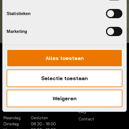
Kom langs!
Statistieken
Brouwerstraat 8B
1315 BP Almere
Marketing
Alles toestaan
Contact
Menu
Telefoon:
036 5304422
Account
Mail:
info@bykestore.nl
Selectie toestaan
Lease a bike
Adres:
Brouwerstraat 8B
Service pakket
1315 BP Almere
Over ons
Weigeren
Werkplaats
Vacatures
Openingstijden
FAQ
Maandag:
Gesloten
Contact
Dinsdag:
08:30 - 18:00