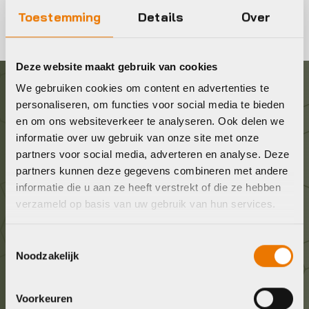
Toestemming
Details
Over
Deze website maakt gebruik van cookies
We gebruiken cookies om content en advertenties te
Graag in contact komen?
personaliseren, om functies voor social media te bieden
en om ons websiteverkeer te analyseren. Ook delen we
informatie over uw gebruik van onze site met onze
Wij staan voor je klaar! Neem contact op via de
partners voor social media, adverteren en analyse. Deze
onderstaande gegevens.
partners kunnen deze gegevens combineren met andere
informatie die u aan ze heeft verstrekt of die ze hebben
Stuur ons een e-mail
verzameld op basis van uw gebruik van hun services.
info@bykestore.nl
Toestemmingsselectie
Noodzakelijk
Geef ons een belletje
036 5304422
Voorkeuren