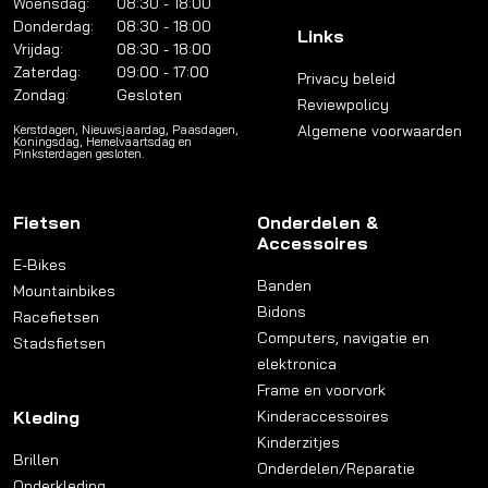
Woensdag:
08:30 - 18:00
Donderdag:
08:30 - 18:00
Links
Vrijdag:
08:30 - 18:00
Zaterdag:
09:00 - 17:00
Privacy beleid
Zondag:
Gesloten
Reviewpolicy
Algemene voorwaarden
Kerstdagen, Nieuwsjaardag, Paasdagen,
Koningsdag, Hemelvaartsdag en
Pinksterdagen gesloten.
Fietsen
Onderdelen &
Accessoires
E-Bikes
Banden
Mountainbikes
Bidons
Racefietsen
Computers, navigatie en
Stadsfietsen
elektronica
Frame en voorvork
Kleding
Kinderaccessoires
Kinderzitjes
Brillen
Onderdelen/Reparatie
Onderkleding