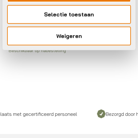
Selectie toestaan
Kinderhelmen
Woom Helm
€
74,95
Weigeren
Beschikbaar op nabestelling
s met gecertificeerd personeel
Bezorgd door heel 