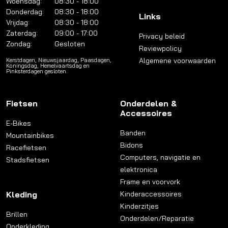
Woensdag:
08:30 - 18:00
Donderdag:
08:30 - 18:00
Links
Vrijdag:
08:30 - 18:00
Zaterdag:
09:00 - 17:00
Privacy beleid
Zondag:
Gesloten
Reviewpolicy
Algemene voorwaarden
Kerstdagen, Nieuwsjaardag, Paasdagen,
Koningsdag, Hemelvaartsdag en
Pinksterdagen gesloten.
Fietsen
Onderdelen &
Accessoires
E-Bikes
Banden
Mountainbikes
Bidons
Racefietsen
Computers, navigatie en
Stadsfietsen
elektronica
Frame en voorvork
Kleding
Kinderaccessoires
Kinderzitjes
Brillen
Onderdelen/Reparatie
Onderkleding