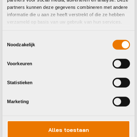
partners kunnen deze gegevens combineren met andere
informatie die u aan ze heeft verstrekt of die ze hebben
Kinderhelmen
Kinderhelmen
verzameld op basis van uw gebruik van hun services.
Urban Iki VALHELM
Urban Iki VALHELM
GR XS
ZW S
Toestemmingsselectie
€
34,95
€
34,95
Noodzakelijk
Op voorraad in winkel
Op voorraad in winkel
Voorkeuren
Woom
Statistieken
Marketing
Alles toestaan