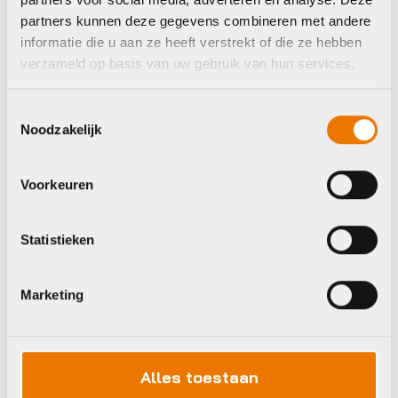
partners kunnen deze gegevens combineren met andere
informatie die u aan ze heeft verstrekt of die ze hebben
Kinderhelmen
Kinderhelmen
verzameld op basis van uw gebruik van hun services.
Urban Iki VALHELM
Urban Iki VALHELM
GR XS
ZW S
Toestemmingsselectie
€
34,95
€
34,95
Noodzakelijk
Op voorraad in winkel
Op voorraad in winkel
Voorkeuren
Woom
Statistieken
Marketing
Alles toestaan