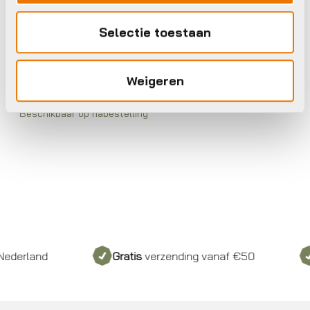
Selectie toestaan
Kinderhelmen
Woom Helm
€
74,95
Weigeren
Beschikbaar op nabestelling
rland
Gratis
verzending vanaf €50
In 