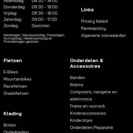
Woensdag:
08:30 - 18:00
Donderdag:
08:30 - 18:00
Links
Vrijdag:
08:30 - 18:00
Zaterdag:
09:00 - 17:00
Privacy beleid
Zondag:
Gesloten
Reviewpolicy
Algemene voorwaarden
Kerstdagen, Nieuwsjaardag, Paasdagen,
Koningsdag, Hemelvaartsdag en
Pinksterdagen gesloten.
Fietsen
Onderdelen &
Accessoires
E-Bikes
Banden
Mountainbikes
Bidons
Racefietsen
Computers, navigatie en
Stadsfietsen
elektronica
Frame en voorvork
Kleding
Kinderaccessoires
Kinderzitjes
Brillen
Onderdelen/Reparatie
Onderkleding