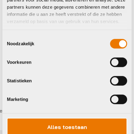
partners kunnen deze gegevens combineren met andere
informatie die u aan ze heeft verstrekt of die ze hebben
Kinderhelmen
Kinderhelmen
verzameld op basis van uw gebruik van hun services.
Urban Iki VALHELM
Woom Helm
ZW S
€
74,95
Toestemmingsselectie
€
34,95
Noodzakelijk
Op voorraad in winkel
Beschikbaar op nabestelling
Voorkeuren
Statistieken
Marketing
ederland
Gratis
verzending vanaf €50
Alles toestaan