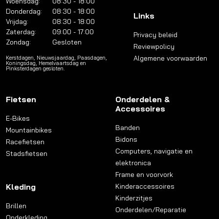
Woensdag:
08:30 - 18:00
Donderdag:
08:30 - 18:00
Links
Vrijdag:
08:30 - 18:00
Zaterdag:
09:00 - 17:00
Privacy beleid
Zondag:
Gesloten
Reviewpolicy
Algemene voorwaarden
Kerstdagen, Nieuwsjaardag, Paasdagen,
Koningsdag, Hemelvaartsdag en
Pinksterdagen gesloten.
Fietsen
Onderdelen &
Accessoires
E-Bikes
Banden
Mountainbikes
Bidons
Racefietsen
Computers, navigatie en
Stadsfietsen
elektronica
Frame en voorvork
Kleding
Kinderaccessoires
Kinderzitjes
Brillen
Onderdelen/Reparatie
Onderkleding