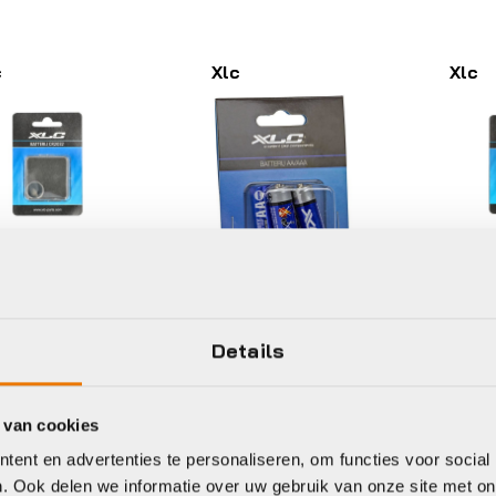
c
Xlc
Xlc
terijen, accu's,
Batter
aders (niet voor
oplade
ikes)
e-bike
Batterijen, accu's,
Details
c BATT
Xlc
opladers (niet voor
e-bikes)
R2032
LR0
NOOP
POT
Xlc BATT
 van cookies
KRT
PENLITE LR6
,95
ent en advertenties te personaliseren, om functies voor social
AA KRT A 4
€
5,
voorraad in winkel
. Ook delen we informatie over uw gebruik van onze site met on