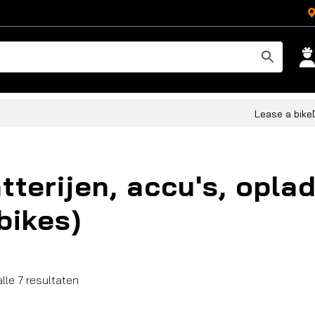
Lease a bike
tterijen, accu's, opla
bikes)
Gesorteerd
lle 7 resultaten
op