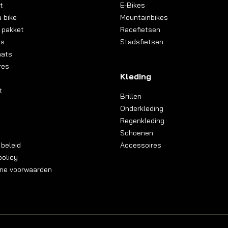
t
E-Bikes
 bike
Mountainbikes
 pakket
Racefietsen
ns
Stadsfietsen
aats
res
Kleding
t
Brillen
Onderkleding
Regenkleding
Schoenen
 beleid
Accessoires
olicy
ne voorwaarden