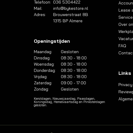
Telefoon:
036 5304422
Accoun
Mail:
info@bykestore.nl
Lease a
Adres:
Brouwerstraat 8B
Service
1315 BP Almere
Over o
Werkpl
Vacatu
Openingstijden
FAQ
Maandag:
Gesloten
Contac
Dinsdag:
08:30 - 18:00
Woensdag:
08:30 - 18:00
Donderdag:
08:30 - 18:00
Links
Vrijdag:
08:30 - 18:00
Zaterdag:
09:00 - 17:00
Privacy
Zondag:
Gesloten
Reviewp
Algeme
Kerstdagen, Nieuwsjaardag, Paasdagen,
Koningsdag, Hemelvaartsdag en Pinksterdagen
gesloten.