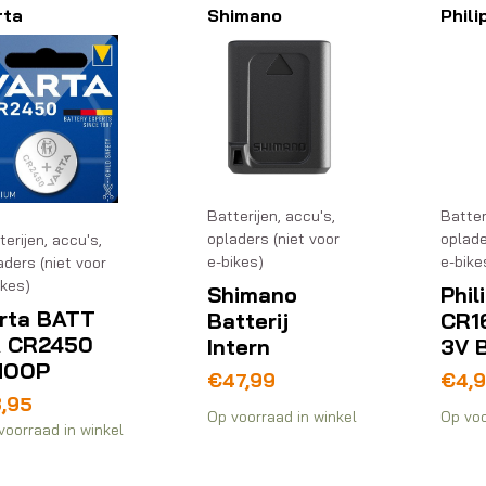
populariteit
rta
Shimano
Phili
Batterijen, accu's,
Batter
opladers (niet voor
oplade
terijen, accu's,
e-bikes)
e-bike
aders (niet voor
ikes)
Shimano
Phil
rta BATT
Batterij
CR16
A CR2450
Intern
3V 
NOOP
€
47,99
€
4,
,95
Op voorraad in winkel
Op voo
voorraad in winkel