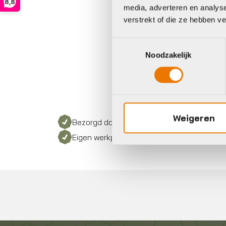
8,8
media, adverteren en analys
verstrekt of die ze hebben v
Toestemmingsselectie
Noodzakelijk
Weigeren
Bezorgd door heel Nederland
Eigen werkplaats met gecertificeerd perso