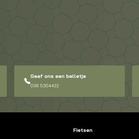
Geef ons een belletje
036 5304422
Fietsen