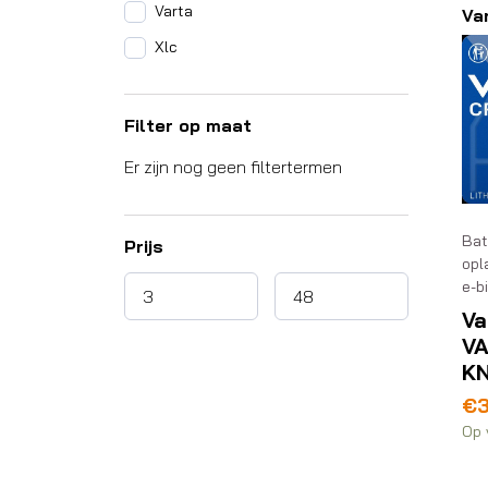
Varta
Va
Xlc
Filter op maat
Er zijn nog geen filtertermen
Bat
Prijs
opl
e-b
Va
V
K
€
3
Op 