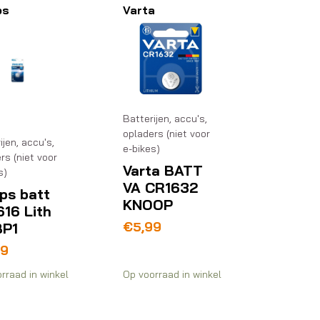
ps
Varta
Batterijen, accu's,
opladers (niet voor
ijen, accu's,
e-bikes)
rs (niet voor
Varta BATT
s)
VA CR1632
ips batt
KNOOP
16 Lith
€
5,99
BP1
99
rraad in winkel
Op voorraad in winkel