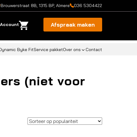
Brouwerstraat 8B, 1315 BP, Almere
036 5304422
Afspraak maken
Account
Dynamic Byke Fit
Service pakket
Over ons
Contact
ders (niet voor