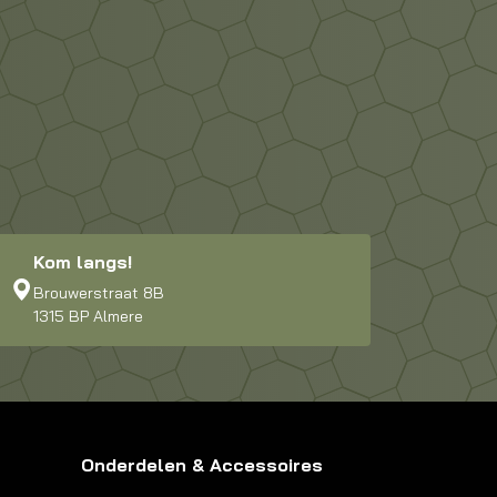
Kom langs!
Brouwerstraat 8B
1315 BP Almere
Onderdelen & Accessoires