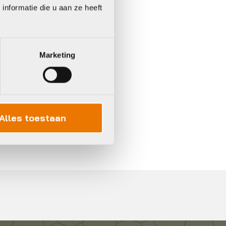
rraad in winkel
nformatie die u aan ze heeft
Marketing
Alles toestaan
In 3 keer betalen,
0%
rente