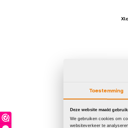
Xl
Bat
opl
e-b
Toestemming
Xl
C
K
Deze website maakt gebruik
€
3
We gebruiken cookies om cont
Op 
websiteverkeer te analyseren