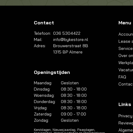
Contact
Menu
Telefoon:
036 5304422
Accoun
Mail:
info@bykestore.nl
Lease a
Adres:
Brouwerstraat 8B
Service
1315 BP Almere
Over o
Werkpl
Vacatu
Openingstijden
FAQ
Maandag:
Gesloten
Contac
Dinsdag:
08:30 - 18:00
Woensdag:
08:30 - 18:00
Donderdag:
08:30 - 18:00
Links
Vrijdag:
08:30 - 18:00
Zaterdag:
09:00 - 17:00
Privacy
Zondag:
Gesloten
Reviewp
Algeme
Kerstdagen, Nieuwsjaardag, Paasdagen,