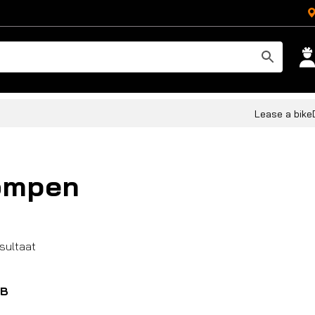
Lease a bike
ompen
esultaat
B