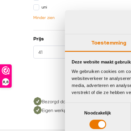
uni
Minder zien
Prijs
Toestemming
Deze website maakt gebruik
We gebruiken cookies om cont
websiteverkeer te analyseren
8,8
media, adverteren en analys
verstrekt of die ze hebben v
Bezorgd door heel Nederland
Toestemmingsselectie
Eigen werkplaats met gecertificeerd perso
Noodzakelijk