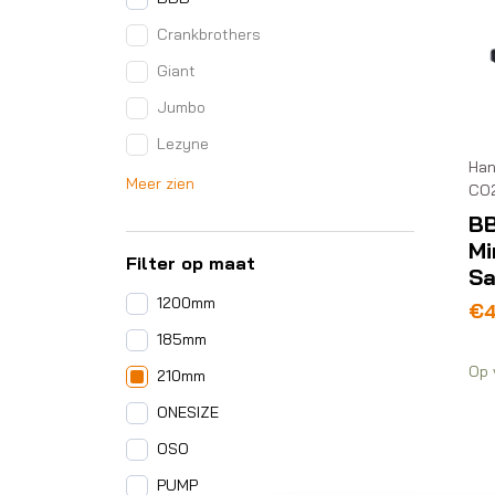
Crankbrothers
Giant
Jumbo
Lezyne
Han
Meer zien
CO
B
Mi
Filter op maat
Sa
1200mm
€
4
185mm
Op 
210mm
ONESIZE
OSO
PUMP