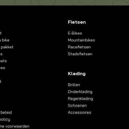
Fietsen
t
E-Bikes
 bike
Mountainbikes
 pakket
Racefietsen
ns
Stadsfietsen
aats
res
Kleding
t
Brillen
Onderkleding
Regenkleding
Schoenen
 beleid
Accessoires
olicy
ne voorwaarden