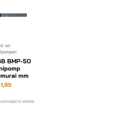
d- en
2pompen
BB BMP-50
nipomp
murai mm
1,95
voorraad in winkel