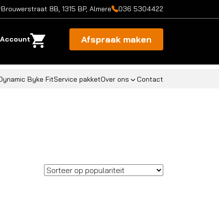
Brouwerstraat 8B, 1315 BP, Almere
036 5304422
Afspraak maken
Account
Dynamic Byke Fit
Service pakket
Over ons
Contact