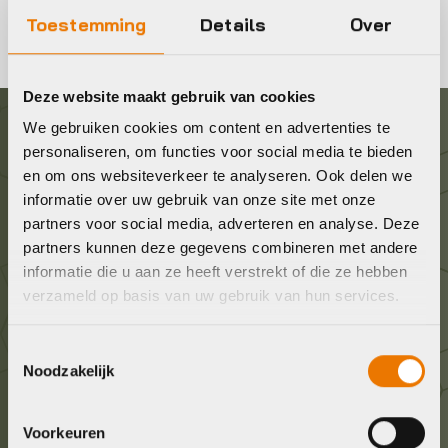
Toestemming
Details
Over
Deze website maakt gebruik van cookies
We gebruiken cookies om content en advertenties te
Graag in contact komen?
personaliseren, om functies voor social media te bieden
en om ons websiteverkeer te analyseren. Ook delen we
informatie over uw gebruik van onze site met onze
Wij staan voor je klaar! Neem contact op via de
partners voor social media, adverteren en analyse. Deze
onderstaande gegevens.
partners kunnen deze gegevens combineren met andere
informatie die u aan ze heeft verstrekt of die ze hebben
Stuur ons een e-mail
verzameld op basis van uw gebruik van hun services.
info@bykestore.nl
Toestemmingsselectie
Noodzakelijk
Geef ons een belletje
036 5304422
Voorkeuren