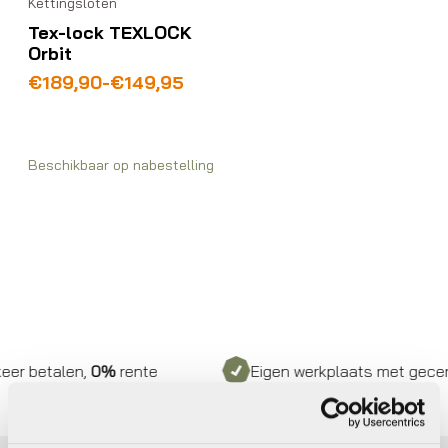
Kettingsloten
Tex-lock TEXLOCK
Orbit
Prijsklasse:
€
189,90
-
€
149,95
€149,95
tot
€189,90
Beschikbaar op nabestelling
r betalen,
0%
rente
Eigen werkplaats met gecertif