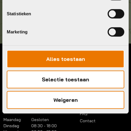
Kom langs!
Statistieken
Brouwerstraat 8B
1315 BP Almere
Marketing
Alles toestaan
Contact
Menu
Telefoon:
036 5304422
Account
Mail:
info@bykestore.nl
Selectie toestaan
Lease a bike
Adres:
Brouwerstraat 8B
Service pakket
1315 BP Almere
Over ons
Weigeren
Werkplaats
Vacatures
Openingstijden
FAQ
Maandag:
Gesloten
Contact
Dinsdag:
08:30 - 18:00