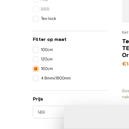
BBB
Tex-lock
Ket
Filter op maat
Te
T
100cm
Or
120cm
Pr
€
1
160cm
€1
to
4.8mmx1800mm
€1
Bes
nab
Prijs