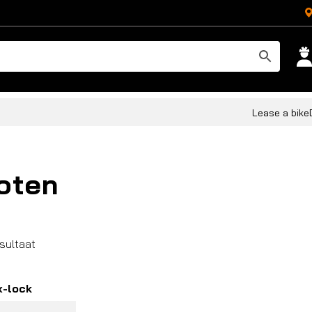
Lease a bike
oten
esultaat
x-lock