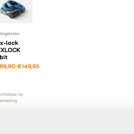
tingsloten
x-lock
EXLOCK
bit
ijsklasse:
89,90
-
€
149,95
49,95
t
89,90
chikbaar op
estelling