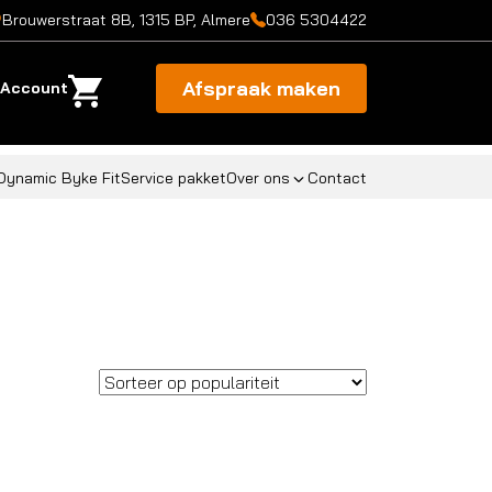
Brouwerstraat 8B, 1315 BP, Almere
036 5304422
Afspraak maken
Account
Dynamic Byke Fit
Service pakket
Over ons
Contact