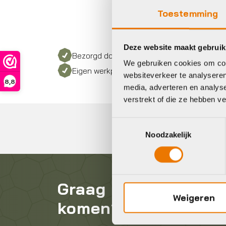
Toestemming
Deze website maakt gebruik
Bezorgd door heel Nederland
We gebruiken cookies om cont
Eigen werkplaats met gecertificeerd perso
websiteverkeer te analyseren
8,8
media, adverteren en analys
verstrekt of die ze hebben v
Toestemmingsselectie
Noodzakelijk
Graag in contact
Weigeren
komen?