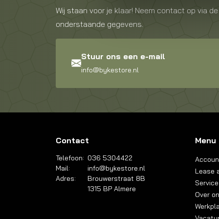
Wij staan voor je klaar! Neem contact op via de
onderstaande gegevens.
Stuur ons een e-mail
info@bykestore.nl
Contact
Menu
Telefoon:
036 5304422
Accoun
Mail:
info@bykestore.nl
Lease a
Adres:
Brouwerstraat 8B
Service
1315 BP Almere
Over o
Werkpl
Vacatu