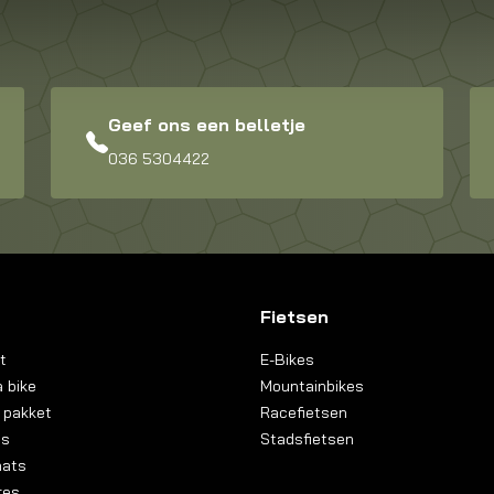
Geef ons een belletje
036 5304422
Fietsen
t
E-Bikes
 bike
Mountainbikes
 pakket
Racefietsen
ns
Stadsfietsen
aats
res