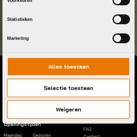
Voorkeuren
Kom langs!
Statistieken
Brouwerstraat 8B
1315 BP Almere
Marketing
Alles toestaan
Contact
Menu
Telefoon:
036 5304422
Account
Selectie toestaan
Mail:
info@bykestore.nl
Lease a bike
Adres:
Brouwerstraat 8B
Service pakket
1315 BP Almere
Over ons
Weigeren
Werkplaats
Vacatures
Openingstijden
FAQ
Maandag:
Gesloten
Contact