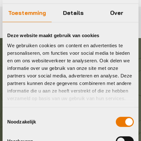
Toestemming
Details
Over
Deze website maakt gebruik van cookies
We gebruiken cookies om content en advertenties te
personaliseren, om functies voor social media te bieden
Graag in contact komen?
en om ons websiteverkeer te analyseren. Ook delen we
informatie over uw gebruik van onze site met onze
partners voor social media, adverteren en analyse. Deze
Wij staan voor je klaar! Neem contact op via de
partners kunnen deze gegevens combineren met andere
onderstaande gegevens.
informatie die u aan ze heeft verstrekt of die ze hebben
verzameld op basis van uw gebruik van hun services.
Stuur ons een e-mail
info@bykestore.nl
Toestemmingsselectie
Noodzakelijk
Geef ons een belletje
036 5304422