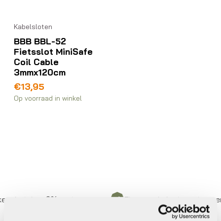
Kabelsloten
BBB BBL-52
Fietsslot MiniSafe
Coil Cable
3mmx120cm
€
13,95
Op voorraad in winkel
er betalen,
0%
rente
Eigen werkplaats met gecertif