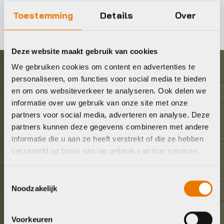
Toestemming
Details
Over
Deze website maakt gebruik van cookies
We gebruiken cookies om content en advertenties te
personaliseren, om functies voor social media te bieden
Graag in contact komen?
en om ons websiteverkeer te analyseren. Ook delen we
informatie over uw gebruik van onze site met onze
Wij staan voor je klaar! Neem contact op via de
partners voor social media, adverteren en analyse. Deze
onderstaande gegevens.
partners kunnen deze gegevens combineren met andere
informatie die u aan ze heeft verstrekt of die ze hebben
verzameld op basis van uw gebruik van hun services.
Stuur ons een e-mail
info@bykestore.nl
Toestemmingsselectie
Noodzakelijk
Geef ons een belletje
036 5304422
Voorkeuren