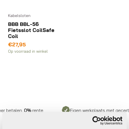
Kabelsloten
BBB BBL-56
Fietsslot CoilSafe
Coil
€
27,95
Op voorraad in winkel
 betalen,
0%
rente
Eigen werkplaats met gecertifi