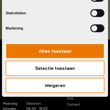
Kom langs!
Statistieken
Brouwerstraat 8B
1315 BP Almere
Marketing
Alles toestaan
Contact
Menu
Telefoon:
036 5304422
Account
Selectie toestaan
Mail:
info@bykestore.nl
Lease a bike
Adres:
Brouwerstraat 8B
Service pakket
1315 BP Almere
Over ons
Weigeren
Werkplaats
Vacatures
Openingstijden
FAQ
Maandag:
Gesloten
Contact
Dinsdag:
08:30 - 18:00